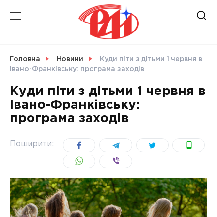
Skip
to
content
НОВИНИ
Головна
Новини
Куди піти з дітьми 1 червня в
Івано-Франківську: програма заходів
СВІТ
Куди піти з дітьми 1 червня в
Івано-Франківську:
програма заходів
УКРАЇНА
Поширити: