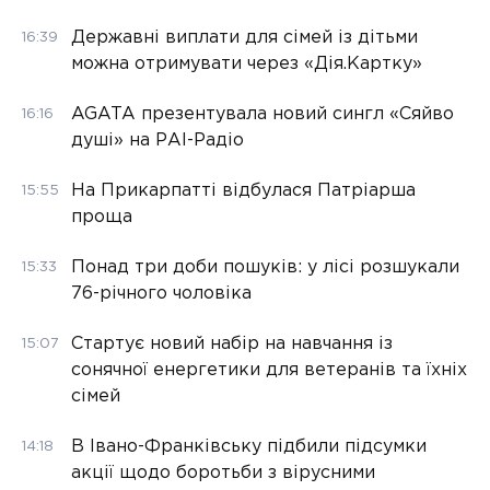
Державні виплати для сімей із дітьми
16:39
можна отримувати через «Дія.Картку»
AGATA презентувала новий сингл «Сяйво
16:16
душі» на РАІ-Радіо
На Прикарпатті відбулася Патріарша
15:55
проща
Понад три доби пошуків: у лісі розшукали
15:33
76-річного чоловіка
Стартує новий набір на навчання із
15:07
сонячної енергетики для ветеранів та їхніх
сімей
В Івано-Франківську підбили підсумки
14:18
акції щодо боротьби з вірусними