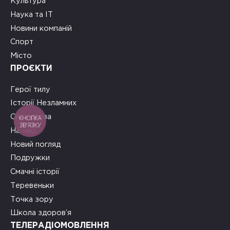
Культура
Наука та ІТ
Новини компаній
Спорт
Місто
ПРОЄКТИ
Герої тилу
Історії Незламних
Сила слова
КНОПКА
ЗВ'ЯЗКУ
На часі
Новий погляд
Подружки
Смачні історії
Теревеньки
Точка зору
Школа здоров’я
ТЕЛЕРАДІОМОВЛЕННЯ