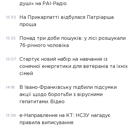
душі» на РАІ-Радіо
На Прикарпатті відбулася Патріарша
15:55
проща
Понад три доби пошуків: у лісі розшукали
15:33
76-річного чоловіка
Стартує новий набір на навчання із
15:07
сонячної енергетики для ветеранів та їхніх
сімей
В Івано-Франківську підбили підсумки
14:18
акції щодо боротьби з вірусними
гепатитами. Відео
е-Направлення на КТ: НСЗУ нагадує
13:58
правила виписування