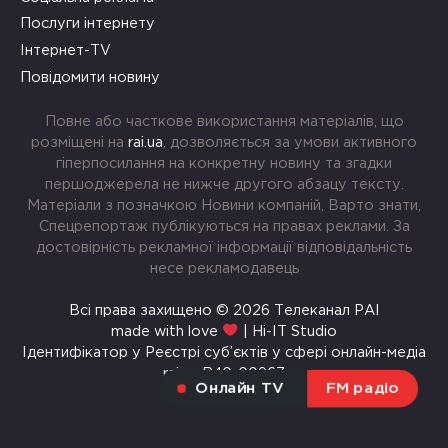
Послуги інтернету
Інтернет-TV
Повідомити новину
Повне або часткове використання матеріалів, що
розміщені на
rai.ua
, дозволяється за умови активного
гіперпосилання на конкретну новину та згадки
першоджерела не нижче другого абзацу тексту.
Матеріали з позначкою Новини компаній, Варто знати,
Спецрепортаж публікуються на правах реклами. За
достовірність рекламної інформації відповідальність
несе рекламодавець
Всі права захищено © 2026 Телеканал РАІ
made with love
| Hi-IT Studio
Ідентифікатор у Реєстрі суб’єктів у сфері онлайн-медіа
rai.ua R40-00967
Онлайн TV
FM радіо