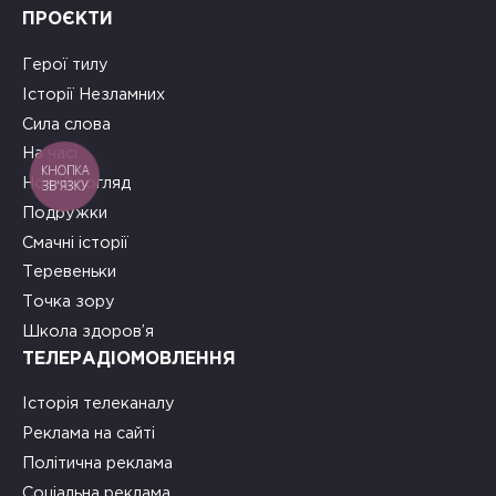
ПРОЄКТИ
Герої тилу
Історії Незламних
Сила слова
На часі
КНОПКА
Новий погляд
ЗВ'ЯЗКУ
Подружки
Смачні історії
Теревеньки
Точка зору
Школа здоров’я
ТЕЛЕРАДІОМОВЛЕННЯ
Історія телеканалу
Реклама на сайті
Політична реклама
Соціальна реклама