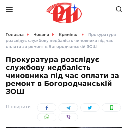
Skip
to
content
НОВИНИ
Головна
Новини
Кримінал
Прокуратура
розслідує службову недбалість чиновника під час
СВІТ
оплати за ремонт в Богородчанській ЗОШ
Прокуратура розслідує
службову недбалість
чиновника під час оплати за
УКРАЇНА
ремонт в Богородчанській
ЗОШ
Поширити: