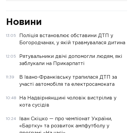
Новини
Поліція встановлює обставини ДТП у
13:05
Богородчанах, у якій травмувалася дитина
Рятувальники двічі допомогли людям, які
12:05
заблукали на Прикарпатті
В Івано-Франківську трапилася ДТП за
11:39
участі автомобіля та електросамоката
На Надвірнянщині чоловік вистрілив у
10:48
кота сусідів
Іван Скіцко — про чемпіонат України,
10:24
«Бартку» та розвиток ампфутболу у