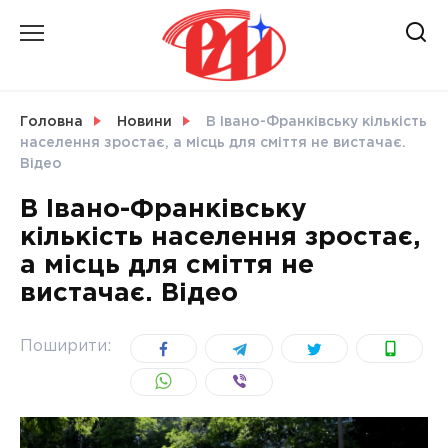
Skip
to
content
НОВИНИ
Головна
Новини
В Івано-Франківську кількість
населення зростає, а місць для сміття не вистачає.
СВІТ
Відео
В Івано-Франківську
кількість населення зростає,
а місць для сміття не
УКРАЇНА
вистачає. Відео
Поширити: