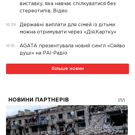
виставку, яка навчає спілкуватися без
стереотипів. Відео
Державні виплати для сімей із дітьми
16:39
можна отримувати через «Дія.Картку»
AGATA презентувала новий сингл «Сяйво
16:16
душі» на РАІ-Радіо
більше новин