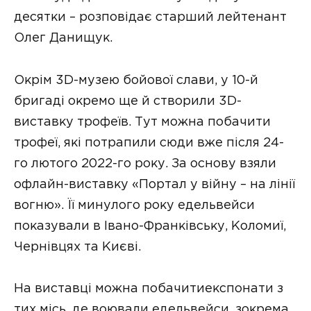
десятки – розповідає старший лейтенант
Олег Данищук.
Окрім 3D-музею бойової слави, у 10-й
бригаді окремо ще й створили 3D-
виставку трофеїв. Тут можна побачити
трофеї, які потрапили сюди вже після 24-
го лютого 2022-го року. За основу взяли
офлайн-виставку «Портал у війну – на лінії
вогню». Її минулого року едельвейси
показували в Івано-Франківську, Коломиї,
Чернівцях та Києві.
На виставці можна побачитиекспонати з
тих місь, де воювали едельвейси, зокрема