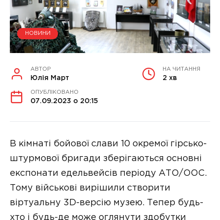
НОВИНИ
АВТОР
НА ЧИТАННЯ
Юлія Март
2 хв
ОПУБЛІКОВАНО
07.09.2023 о 20:15
В кімнаті бойової слави 10 окремої гірсько-
штурмової бригади зберігаються основні
експонати едельвейсів періоду АТО/ООС.
Тому військові вирішили створити
віртуальну 3D-версію музею. Тепер будь-
хто і будь-де може оглянути здобутки