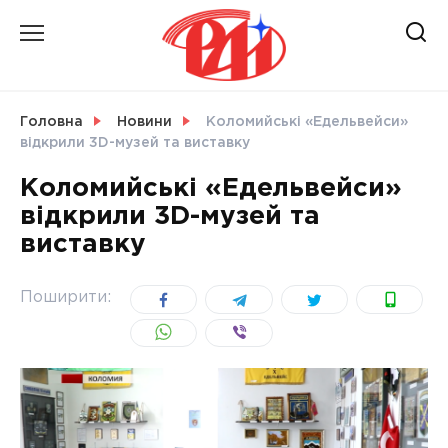
Skip
to
content
НОВИНИ
Головна
Новини
Коломийські «Едельвейси»
відкрили 3D-музей та виставку
СВІТ
Коломийські «Едельвейси»
відкрили 3D-музей та
виставку
УКРАЇНА
Поширити: