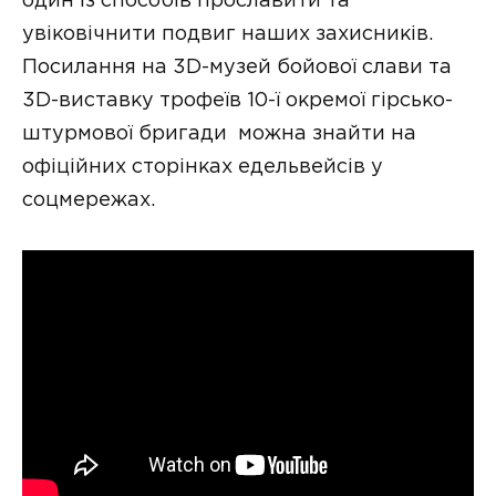
один із способів прославити та
увіковічнити подвиг наших захисників.
Посилання на 3D-музей бойової слави та
3D-виставку трофеїв 10-ї окремої гірсько-
штурмової бригади можна знайти на
офіційних сторінках едельвейсів у
соцмережах.