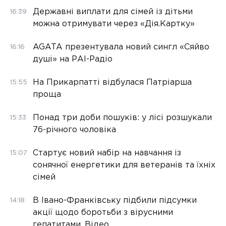
Державні виплати для сімей із дітьми
16:39
можна отримувати через «Дія.Картку»
AGATA презентувала новий сингл «Сяйво
16:16
душі» на РАІ-Радіо
На Прикарпатті відбулася Патріарша
15:55
проща
Понад три доби пошуків: у лісі розшукали
15:33
76-річного чоловіка
Стартує новий набір на навчання із
15:07
сонячної енергетики для ветеранів та їхніх
сімей
В Івано-Франківську підбили підсумки
14:18
акції щодо боротьби з вірусними
гепатитами. Відео