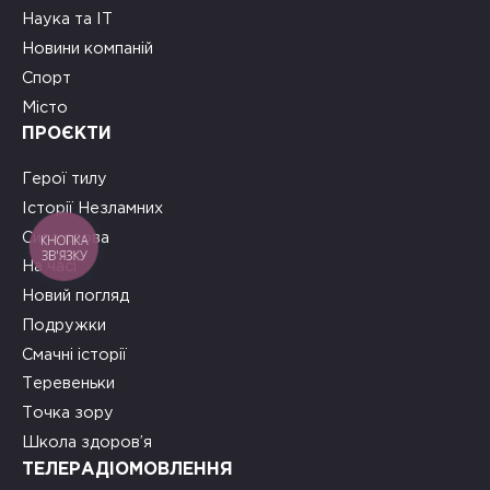
Наука та ІТ
Новини компаній
Спорт
Місто
ПРОЄКТИ
Герої тилу
Історії Незламних
Сила слова
КНОПКА
ЗВ'ЯЗКУ
На часі
Новий погляд
Подружки
Смачні історії
Теревеньки
Точка зору
Школа здоров’я
ТЕЛЕРАДІОМОВЛЕННЯ