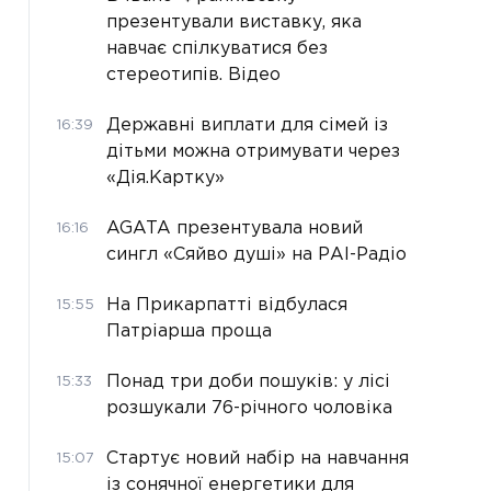
презентували виставку, яка
навчає спілкуватися без
стереотипів. Відео
Державні виплати для сімей із
16:39
дітьми можна отримувати через
«Дія.Картку»
AGATA презентувала новий
16:16
сингл «Сяйво душі» на РАІ-Радіо
На Прикарпатті відбулася
15:55
Патріарша проща
Понад три доби пошуків: у лісі
15:33
розшукали 76-річного чоловіка
Стартує новий набір на навчання
15:07
із сонячної енергетики для