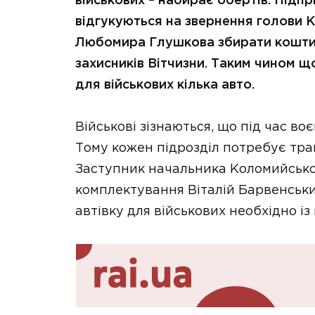
військових – набирає обертів. Під
відгукуються на звернення голови К
Любомира Глушкова збирати кошти 
захисників Вітчизни. Таким чином 
для військових кілька авто.
Військові зізнаються, що під час воє
Тому кожен підрозділ потребує тран
Заступник начальника Коломийсько
комплектування Віталій Барвенськи
автівку для військових необхідно і