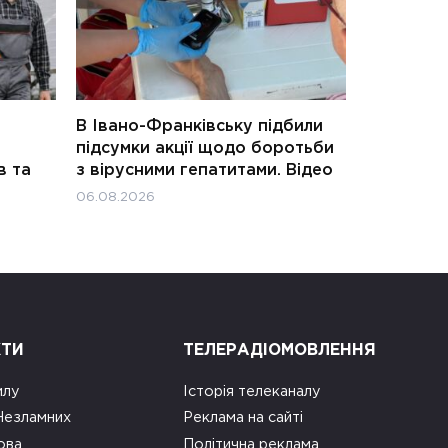
В Івано-Франківську підбили
підсумки акції щодо боротьби
в та
з вірусними гепатитами. Відео
06.08.2026
КТИ
ТЕЛЕРАДІОМОВЛЕННЯ
илу
Історія телеканалу
 Незламних
Реклама на сайті
ова
Політична реклама