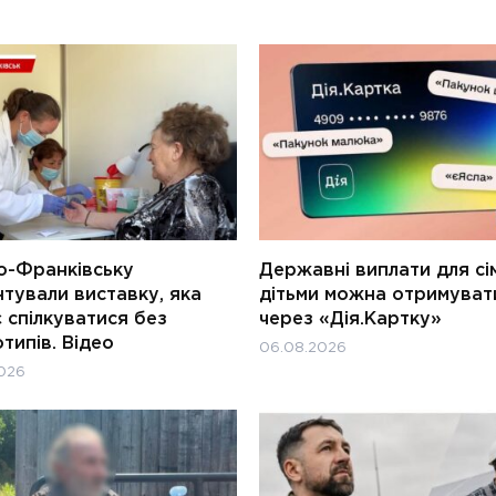
о-Франківську
Державні виплати для сім
тували виставку, яка
дітьми можна отримуват
 спілкуватися без
через «Дія.Картку»
типів. Відео
06.08.2026
026