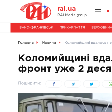
Skip
rai.ua
to
content
НОВИНИ
RAI Media group
ІВАНО-ФРАНКІВСЬК
ПРИКАРПАТТЯ
ВЕРХОВИН
СВІТ
Головна
Новини
Коломийщині вдалось пер
Коломийщині вда
фронт уже 2 деся
УКРАЇНА
Поширити: