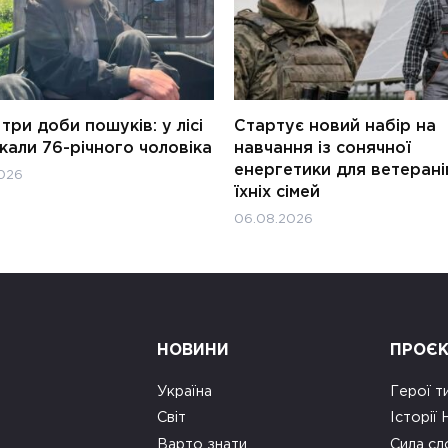
три доби пошуків: у лісі
Стартує новий набір на
али 76-річного чоловіка
навчання із сонячної
енергетики для ветерані
026
їхніх сімей
06.08.2026
НОВИНИ
ПРОЄ
Україна
Герої т
Світ
Історії
Варто знати
Сила сл