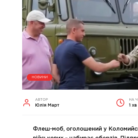
НОВИНИ
АВТОР
НА 
Юлія Март
1 хв
Флеш-моб, оголошений у Коломийськ