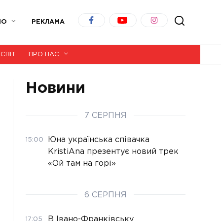
ІО
РЕКЛАМА
СВІТ
ПРО НАС
Новини
7 СЕРПНЯ
Юна українська співачка
15:00
KristiAna презентує новий трек
«Ой там на горі»
6 СЕРПНЯ
В Івано-Франківську
17:05