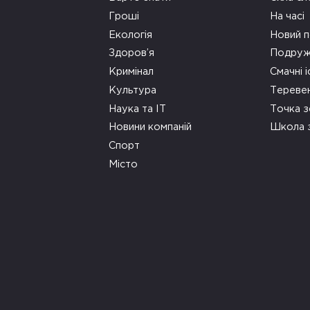
Гроші
На часі
Екологія
Новий п
Здоров’я
Подруж
Кримінал
Смачні і
Культура
Тереве
Наука та ІТ
Точка 
Новини компаній
Школа 
Спорт
Місто