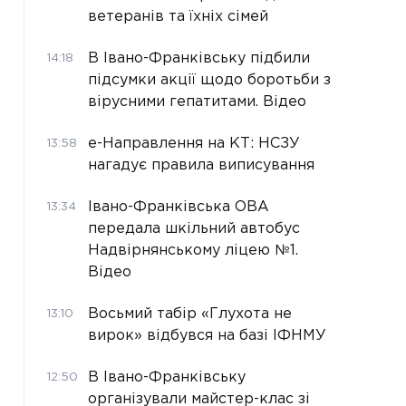
ветеранів та їхніх сімей
В Івано-Франківську підбили
14:18
підсумки акції щодо боротьби з
вірусними гепатитами. Відео
е-Направлення на КТ: НСЗУ
13:58
нагадує правила виписування
Івано-Франківська ОВА
13:34
передала шкільний автобус
Надвірнянському ліцею №1.
Відео
Восьмий табір «Глухота не
13:10
вирок» відбувся на базі ІФНМУ
В Івано-Франківську
12:50
організували майстер-клас зі