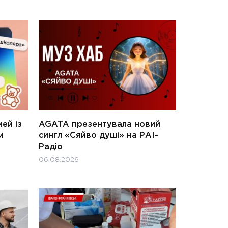
ей із
AGATA презентувала новий
и
сингл «Сяйво душі» на РАІ-
Радіо
06.08.2026