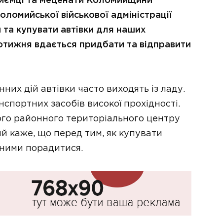
приємці та меценати Коломийщини
оломийської військової адміністрації
та купувати автівки для наших
щотижня вдається придбати та відправити
нних дій автівки часто виходять із ладу.
спортних засобів високої прохідності.
го районного територіального центру
й каже, що перед тим, як купувати
з ними порадитися.