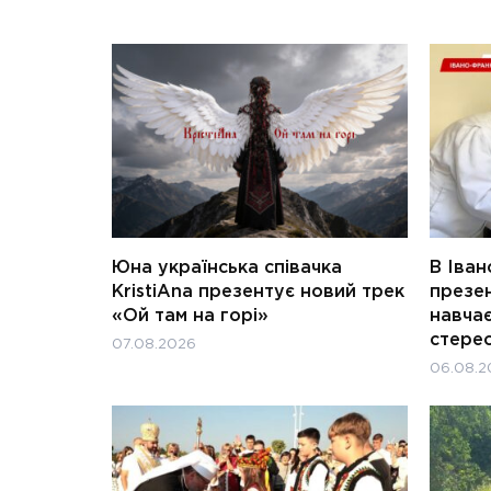
Юна українська співачка
В Іван
KristiAna презентує новий трек
презен
«Ой там на горі»
навчає
стерео
07.08.2026
06.08.2