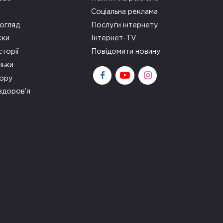
Соціальна реклама
огляд
Послуги інтернету
ки
Інтернет-TV
сторії
Повідомити новину
ньки
зору
здоров’я