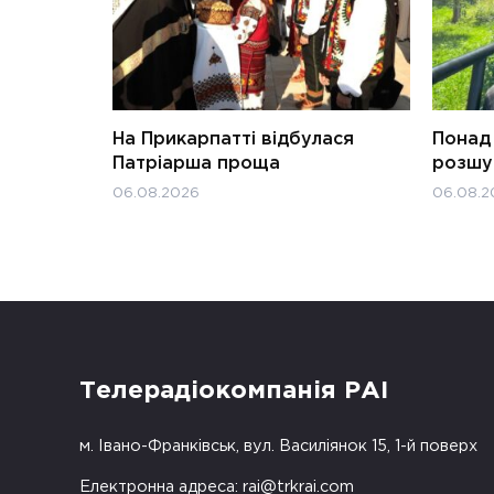
На Прикарпатті відбулася
Понад 
Патріарша проща
розшук
06.08.2026
06.08.2
Телерадіокомпанія РАІ
м. Івано-Франківськ, вул. Василіянок 15, 1-й поверх
Електронна адреса:
rai@trkrai.com