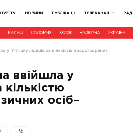
LIVE TV
НОВИНИ
ПУБЛІКАЦІЇ
ТЕЛЕКАНАЛ
РАД
А
КАЛУШ
КОЛОМИЯ
КОСІВ
НАДВІРНА
УКРАЇНА
а у п’ятірку лідерів за кількістю новостворених
а ввійшла у
а кількістю
зичних осіб–