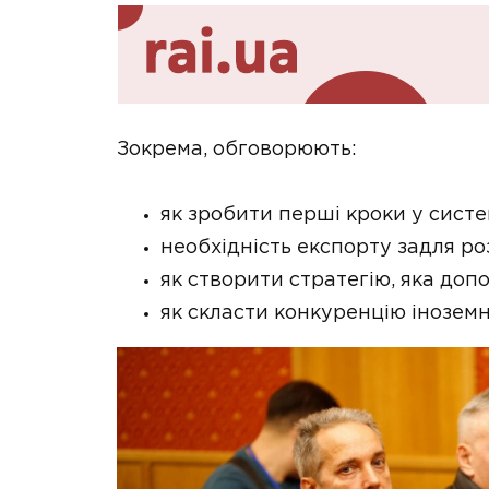
Зокрема, обговорюють:
як зробити перші кроки у сист
необхідність експорту задля ро
як створити стратегію, яка до
як скласти конкуренцію інозем