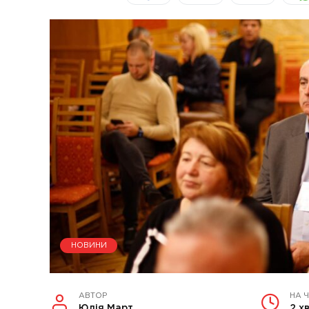
НОВИНИ
АВТОР
НА 
Юлія Март
2 х