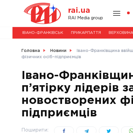
Skip
rai.ua
to
content
НОВИНИ
RAI Media group
ІВАНО-ФРАНКІВСЬК
ПРИКАРПАТТЯ
ВЕРХОВИН
СВІТ
Головна
Новини
Івано-Франківщина ввійшл
фізичних осіб–підприємців
Івано-Франківщин
УКРАЇНА
п’ятірку лідерів з
новостворених фі
підприємців
Поширити: