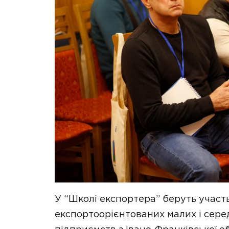
У “Школі експортера” беруть участ
експортоорієнтованих малих і сере