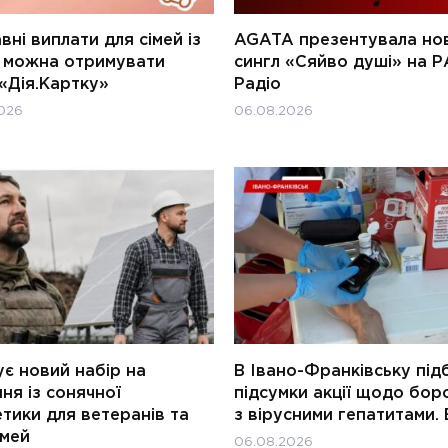
ні виплати для сімей із
AGATA презентувала но
и можна отримувати
сингл «Сяйво душі» на Р
«Дія.Картку»
Радіо
026
06.08.2026
є новий набір на
В Івано-Франківську під
ня із сонячної
підсумки акції щодо бор
тики для ветеранів та
з вірусними гепатитами. 
імей
06.08.2026