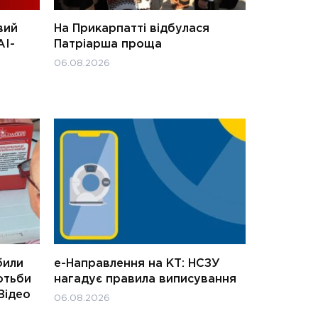
вий
На Прикарпатті відбулася
АІ-
Патріарша проща
06.08.2026
били
е-Направлення на КТ: НСЗУ
отьби
нагадує правила виписування
Відео
06.08.2026