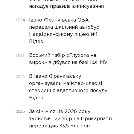
нагадує правила виписування
Івано-Франківська ОВА
13:34
передала шкільний автобус
Надвірнянському ліцею №1.
Відео
Восьмий табір «Глухота не
13:10
вирок» відбувся на базі ІФНМУ
В Івано-Франківську
12:50
організували майстер-клас зі
створення адаптивного посуду.
Відео
За сім місяців 2026 року
12:25
туристичний збір на Прикарпатті
перевищив 33,5 млн грн