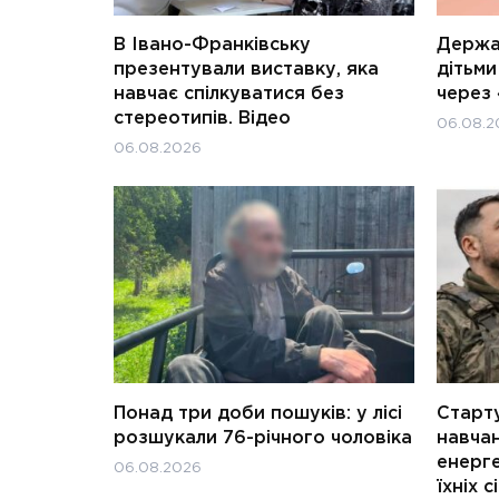
В Івано-Франківську
Держав
презентували виставку, яка
дітьм
навчає спілкуватися без
через 
стереотипів. Відео
06.08.2
06.08.2026
Понад три доби пошуків: у лісі
Старту
розшукали 76-річного чоловіка
навчан
енерге
06.08.2026
їхніх с