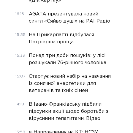
«Дія.Картку»
AGATA презентувала новий
16:16
сингл «Сяйво душі» на РАІ-Радіо
На Прикарпатті відбулася
15:55
Патріарша проща
Понад три доби пошуків: у лісі
15:33
розшукали 76-річного чоловіка
Стартує новий набір на навчання
15:07
із сонячної енергетики для
ветеранів та їхніх сімей
В Івано-Франківську підбили
14:18
підсумки акції щодо боротьби з
вірусними гепатитами. Відео
е-Направлення на КТ: НСЗУ
13:58