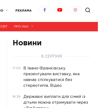
ІО
РЕКЛАМА
СВІТ
ПРО НАС
Новини
6 СЕРПНЯ
В Івано-Франківську
17:05
презентували виставку, яка
навчає спілкуватися без
стереотипів. Відео
Державні виплати для сімей із
16:39
дітьми можна отримувати через