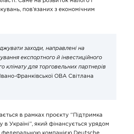
ласті. Саме на розвиток малого і
ікувань, пов’язаних з економічним
джувати заходи, направлені на
вання експортного й інвестиційного
го клімату для торговельних партнерів
 Івано-Франківської ОВА Світлана
ається в рамках проєкту “Підтримка
 в Україні”, який фінансується урядом
ою федеральною компанією Deutsche