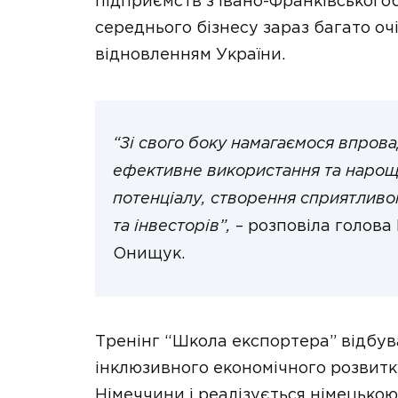
підприємств з Івано-Франківської об
середнього бізнесу зараз багато оч
відновленням України.
“Зі свого боку намагаємося впрова
ефективне використання та нарощу
потенціалу, створення сприятливо
та інвесторів”,
– розповіла голова
Онищук.
Тренінг “Школа експортера” відбув
інклюзивного економічного розвитку
Німеччини і реалізується німецьк