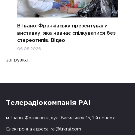
В Івано-Франківську презентували
виставку, яка навчає спілкуватися без
стереотипів. Відео
06.08.2026
загрузка...
Телерадіокомпанія РАІ
м. Івано-Франківськ, вул. Василіянок 15, 1-й поверх
Електронна адреса:
rai@trkrai.com