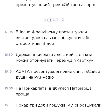
презентує новий трек «Ой там на горі»
6 СЕРПНЯ
В Івано-Франківську презентували
17:05
виставку, яка навчає спілкуватися без
стереотипів. Відео
Державні виплати для сімей із дітьми
16:39
можна отримувати через «Дія.Картку»
AGATA презентувала новий сингл «Сяйво
16:16
душі» на РАІ-Радіо
На Прикарпатті відбулася Патріарша
15:55
проща
Понад три доби пошуків: у лісі розшукали
15:33