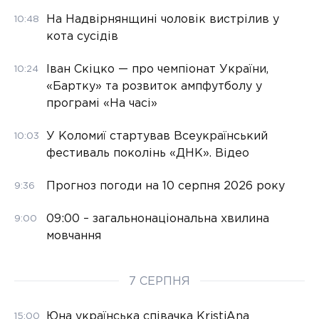
На Надвірнянщині чоловік вистрілив у
10:48
кота сусідів
Іван Скіцко — про чемпіонат України,
10:24
«Бартку» та розвиток ампфутболу у
програмі «На часі»
У Коломиї стартував Всеукраїнський
10:03
фестиваль поколінь «ДНК». Відео
Прогноз погоди на 10 серпня 2026 року
9:36
09:00 – загальнонаціональна хвилина
9:00
мовчання
7 СЕРПНЯ
Юна українська співачка KristiAna
15:00