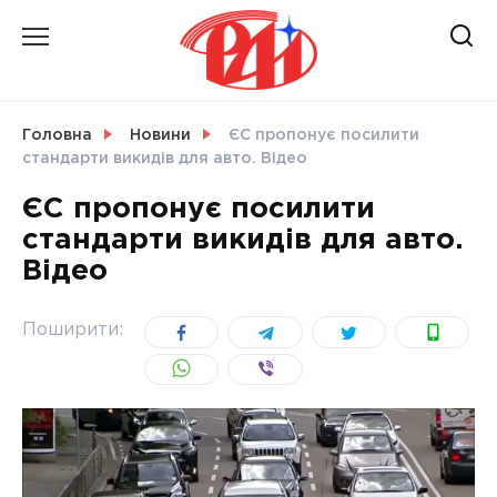
Skip
to
content
НОВИНИ
Головна
Новини
ЄС пропонує посилити
стандарти викидів для авто. Відео
СВІТ
ЄС пропонує посилити
стандарти викидів для авто.
Відео
УКРАЇНА
Поширити: