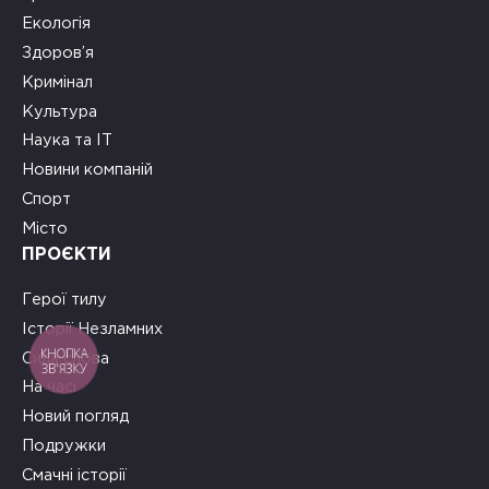
Екологія
Здоров’я
Кримінал
Культура
Наука та ІТ
Новини компаній
Спорт
Місто
ПРОЄКТИ
Герої тилу
Історії Незламних
КНОПКА
Сила слова
ЗВ'ЯЗКУ
На часі
Новий погляд
Подружки
Смачні історії