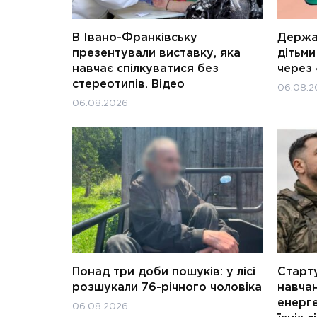
В Івано-Франківську
Держав
презентували виставку, яка
дітьм
навчає спілкуватися без
через 
стереотипів. Відео
06.08.2
06.08.2026
Понад три доби пошуків: у лісі
Старту
розшукали 76-річного чоловіка
навчан
енерге
06.08.2026