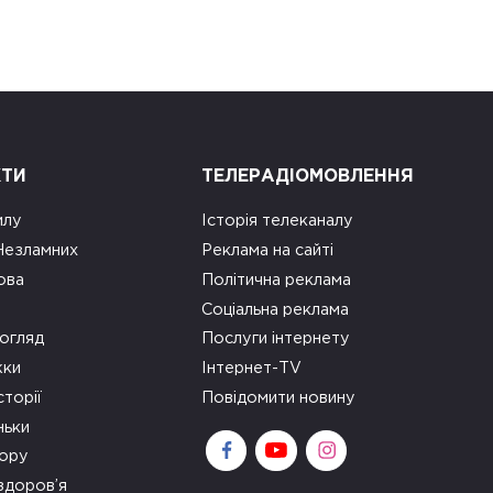
КТИ
ТЕЛЕРАДІОМОВЛЕННЯ
илу
Історія телеканалу
 Незламних
Реклама на сайті
ова
Політична реклама
Соціальна реклама
огляд
Послуги інтернету
ки
Інтернет-TV
сторії
Повідомити новину
ньки
зору
здоров’я