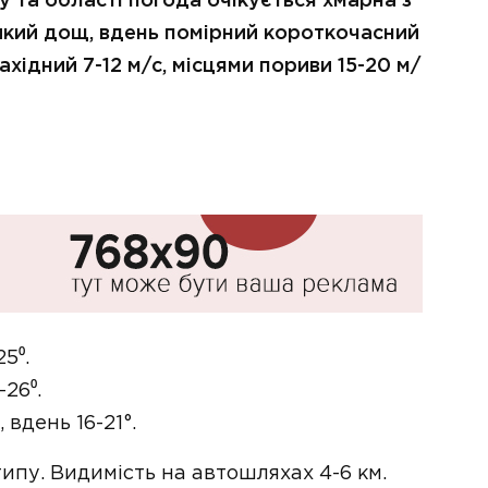
у та області погода очікується хмарна з
икий дощ, вдень помірний короткочасний
ахідний 7-12 м/с, місцями пориви 15-20 м/
25⁰.
-26⁰.
, вдень 16-21°.
ипу. Видимість на автошляхах 4-6 км.