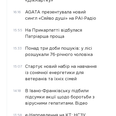
«Дія.Картку»
AGATA презентувала новий
16:16
сингл «Сяйво душі» на РАІ-Радіо
На Прикарпатті відбулася
15:55
Патріарша проща
Понад три доби пошуків: у лісі
15:33
розшукали 76-річного чоловіка
Стартує новий набір на навчання
15:07
із сонячної енергетики для
ветеранів та їхніх сімей
В Івано-Франківську підбили
14:18
підсумки акції щодо боротьби з
вірусними гепатитами. Відео
е-Направлення на КТ: НСЗУ
13:58