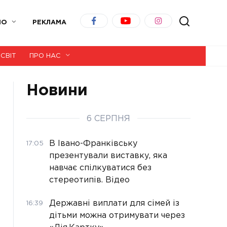
ІО
РЕКЛАМА
СВІТ
ПРО НАС
Новини
6 СЕРПНЯ
В Івано-Франківську
17:05
презентували виставку, яка
навчає спілкуватися без
стереотипів. Відео
Державні виплати для сімей із
16:39
дітьми можна отримувати через