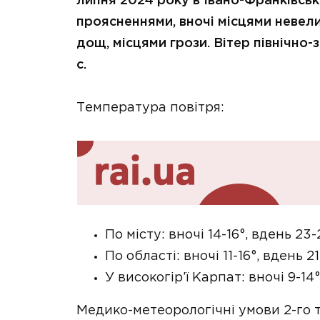
липня 2024 року в Івано-Франківськ
проясненнями, вночі місцями невел
дощ, місцями грози. Вітер північно-з
с.
Температура повітря:
По місту: вночі 14-16°, вдень 23-
По області: вночі 11-16°, вдень 21
У високогір’ї Карпат: вночі 9-14°
Медико-метеорологічні умови 2-го т