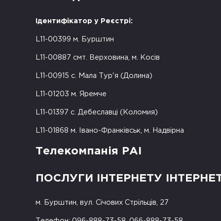
Ідентифікатор у Реєстрі:
L11-00399 м. Бурштин
L11-00887 смт. Верховина, м. Косів
L11-00915 с. Мала Тур'я (Долина)
L11-01203 м. Яремче
L11-01397 с. Дебеславці (Коломия)
L11-01868 м. Івано-Франківськ, м. Надвірна
Телекомпанія РАІ
ПОСЛУГИ ІНТЕРНЕТУ ІНТЕРНЕ
м. Бурштин, вул. Січових Стрільців, 27
Телефон: 096-888-73-58, 066-888-73-58