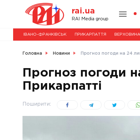
Skip
rai.ua
to
content
НОВИНИ
RAI Media group
ІВАНО-ФРАНКІВСЬК
ПРИКАРПАТТЯ
ВЕРХОВИН
СВІТ
Головна
Новини
Прогноз погоди на 24 ли
Прогноз погоди н
Прикарпатті
УКРАЇНА
Поширити: