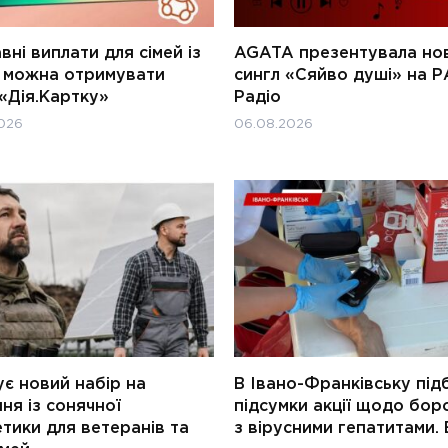
ні виплати для сімей із
AGATA презентувала но
и можна отримувати
сингл «Сяйво душі» на Р
«Дія.Картку»
Радіо
026
06.08.2026
є новий набір на
В Івано-Франківську під
ня із сонячної
підсумки акції щодо бор
тики для ветеранів та
з вірусними гепатитами. 