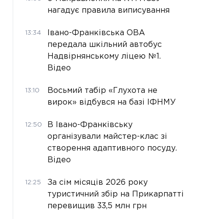
нагадує правила виписування
Івано-Франківська ОВА
13:34
передала шкільний автобус
Надвірнянському ліцею №1.
Відео
Восьмий табір «Глухота не
13:10
вирок» відбувся на базі ІФНМУ
В Івано-Франківську
12:50
організували майстер-клас зі
створення адаптивного посуду.
Відео
За сім місяців 2026 року
12:25
туристичний збір на Прикарпатті
перевищив 33,5 млн грн