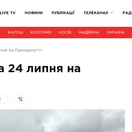
LIVE TV
НОВИНИ
ПУБЛІКАЦІЇ
ТЕЛЕКАНАЛ
РАД
А
КАЛУШ
КОЛОМИЯ
КОСІВ
НАДВІРНА
УКРАЇНА
пня на Прикарпатті
а 24 липня на