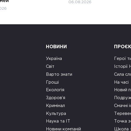
імей
06.08.2026
026
НОВИНИ
ПРОЄ
Україна
Герої т
Світ
Історії
Варто знати
Сила сл
Гроші
На часі
Екологія
Новий п
Здоров’я
Подруж
Кримінал
Смачні і
Культура
Тереве
Наука та ІТ
Точка 
Новини компаній
Школа 