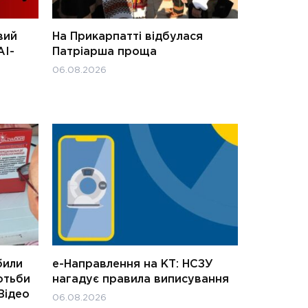
вий
На Прикарпатті відбулася
АІ-
Патріарша проща
06.08.2026
били
е-Направлення на КТ: НСЗУ
отьби
нагадує правила виписування
Відео
06.08.2026