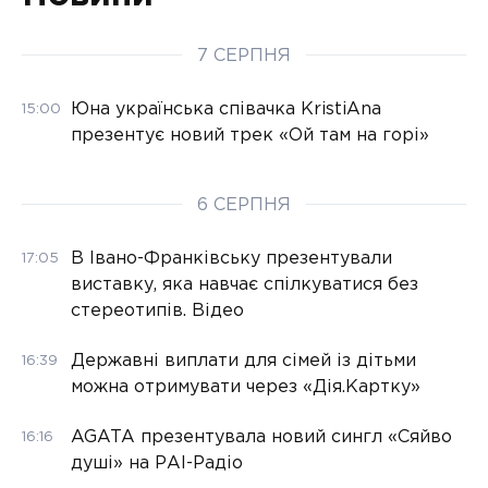
7 СЕРПНЯ
Юна українська співачка KristiAna
15:00
презентує новий трек «Ой там на горі»
6 СЕРПНЯ
В Івано-Франківську презентували
17:05
виставку, яка навчає спілкуватися без
стереотипів. Відео
Державні виплати для сімей із дітьми
16:39
можна отримувати через «Дія.Картку»
AGATA презентувала новий сингл «Сяйво
16:16
душі» на РАІ-Радіо