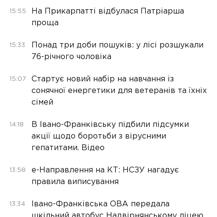
На Прикарпатті відбулася Патріарша
15:55
проща
Понад три доби пошуків: у лісі розшукали
15:33
76-річного чоловіка
Стартує новий набір на навчання із
15:07
сонячної енергетики для ветеранів та їхніх
сімей
В Івано-Франківську підбили підсумки
14:18
акції щодо боротьби з вірусними
гепатитами. Відео
е-Направлення на КТ: НСЗУ нагадує
13:58
правила виписування
Івано-Франківська ОВА передала
13:34
шкільний автобус Надвірнянському ліцею