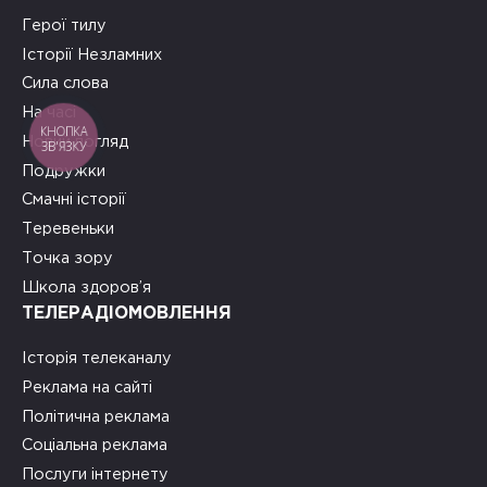
Герої тилу
Історії Незламних
Сила слова
На часі
КНОПКА
Новий погляд
ЗВ'ЯЗКУ
Подружки
Смачні історії
Теревеньки
Точка зору
Школа здоров’я
ТЕЛЕРАДІОМОВЛЕННЯ
Історія телеканалу
Реклама на сайті
Політична реклама
Соціальна реклама
Послуги інтернету