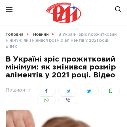
Skip
to
content
НОВИНИ
Головна
Новини
В Україні зріс прожитковий
мінімум: як змінився розмір аліментів у 2021 році.
СВІТ
Відео
В Україні зріс прожитковий
мінімум: як змінився розмір
аліментів у 2021 році. Відео
УКРАЇНА
Поширити: