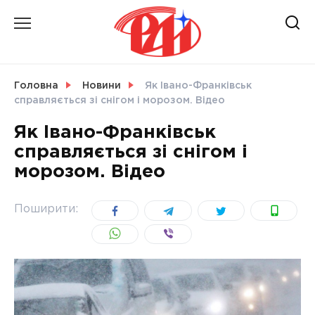
Skip
to
content
НОВИНИ
Головна
Новини
Як Івано-Франківськ
справляється зі снігом і морозом. Відео
СВІТ
Як Івано-Франківськ
справляється зі снігом і
морозом. Відео
УКРАЇНА
Поширити: