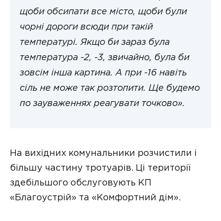
щоби обсипати все місто, щоби були
чорні дороги всюди при такій
температурі. Якщо би зараз була
температура -2, -3, звичайно, була би
зовсім інша картина. А при -16 навіть
сіль не може так розтопити. Ще будемо
по зауваженнях реагувати точково».
На вихідних комунальники розчистили і
більшу частину тротуарів. Ці території
здебільшого обслуговують КП
«Благоустрій» та «Комфортний дім».