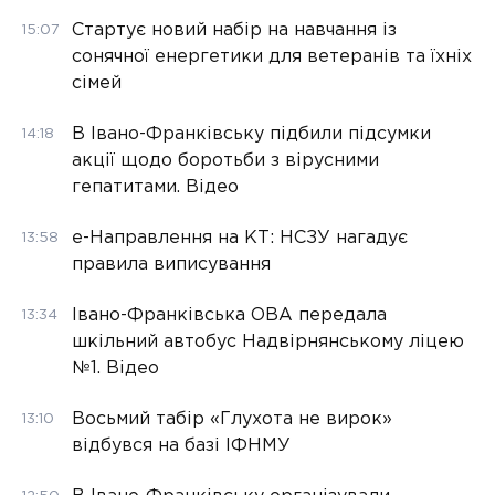
Стартує новий набір на навчання із
15:07
сонячної енергетики для ветеранів та їхніх
сімей
В Івано-Франківську підбили підсумки
14:18
акції щодо боротьби з вірусними
гепатитами. Відео
е-Направлення на КТ: НСЗУ нагадує
13:58
правила виписування
Івано-Франківська ОВА передала
13:34
шкільний автобус Надвірнянському ліцею
№1. Відео
Восьмий табір «Глухота не вирок»
13:10
відбувся на базі ІФНМУ