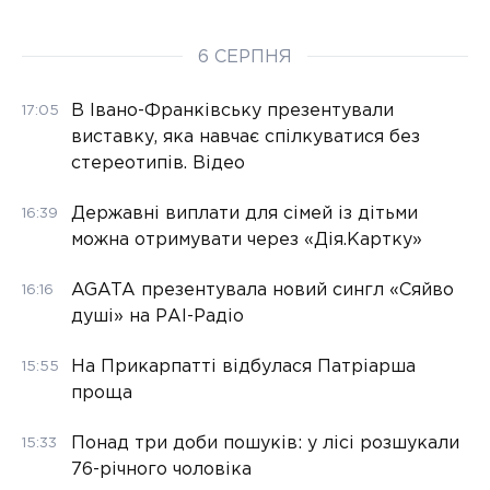
6 СЕРПНЯ
В Івано-Франківську презентували
17:05
виставку, яка навчає спілкуватися без
стереотипів. Відео
Державні виплати для сімей із дітьми
16:39
можна отримувати через «Дія.Картку»
AGATA презентувала новий сингл «Сяйво
16:16
душі» на РАІ-Радіо
На Прикарпатті відбулася Патріарша
15:55
проща
Понад три доби пошуків: у лісі розшукали
15:33
76-річного чоловіка