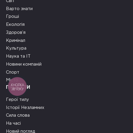
Світ
Варто знати
Гроші
Екологія
Здоров’я
Кримінал
Культура
Наука та ІТ
Новини компаній
Спорт
Місто
КНОПКА
ПРОЄКТИ
ЗВ'ЯЗКУ
Герої тилу
Історії Незламних
Сила слова
На часі
Новий погляд