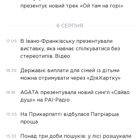
презентує новий трек «Ой там на горі»
6 СЕРПНЯ
В Івано-Франківську презентували
17:05
виставку, яка навчає спілкуватися без
стереотипів. Відео
Державні виплати для сімей із дітьми
16:39
можна отримувати через «Дія.Картку»
AGATA презентувала новий сингл «Сяйво
16:16
душі» на РАІ-Радіо
На Прикарпатті відбулася Патріарша
15:55
проща
Понад три доби пошуків: у лісі розшукали
15:33