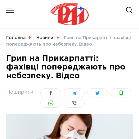
Skip
to
content
НОВИНИ
Головна
Новини
Грип на Прикарпатті: фахівці
попереджають про небезпеку. Відео
СВІТ
Грип на Прикарпатті:
фахівці попереджають про
небезпеку. Відео
УКРАЇНА
Поширити: