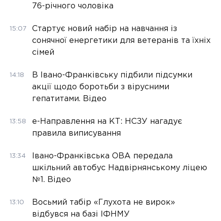
76-річного чоловіка
Стартує новий набір на навчання із
15:07
сонячної енергетики для ветеранів та їхніх
сімей
В Івано-Франківську підбили підсумки
14:18
акції щодо боротьби з вірусними
гепатитами. Відео
е-Направлення на КТ: НСЗУ нагадує
13:58
правила виписування
Івано-Франківська ОВА передала
13:34
шкільний автобус Надвірнянському ліцею
№1. Відео
Восьмий табір «Глухота не вирок»
13:10
відбувся на базі ІФНМУ