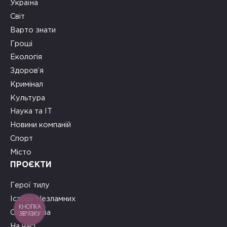
Україна
Світ
Варто знати
Гроші
Екологія
Здоров’я
Кримінал
Культура
Наука та ІТ
Новини компаній
Спорт
Місто
ПРОЄКТИ
Герої тилу
Історії Незламних
КНОПКА
Сила слова
ЗВ'ЯЗКУ
На часі