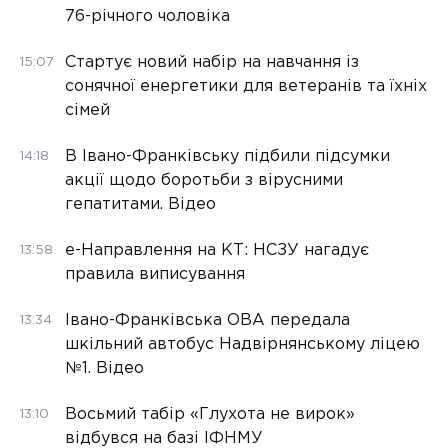
76-річного чоловіка
Стартує новий набір на навчання із
15:07
сонячної енергетики для ветеранів та їхніх
сімей
В Івано-Франківську підбили підсумки
14:18
акції щодо боротьби з вірусними
гепатитами. Відео
е-Направлення на КТ: НСЗУ нагадує
13:58
правила виписування
Івано-Франківська ОВА передала
13:34
шкільний автобус Надвірнянському ліцею
№1. Відео
Восьмий табір «Глухота не вирок»
13:10
відбувся на базі ІФНМУ