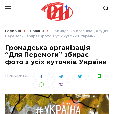
Skip
to
content
НОВИНИ
Головна
Новини
Громадська організація “Для
Перемоги” збирає фото з усіх куточків України
СВІТ
Громадська організація
“Для Перемоги” збирає
фото з усіх куточків України
УКРАЇНА
Поширити: