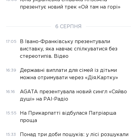
презентує новий трек «Ой там на горі»
6 СЕРПНЯ
В Івано-Франківську презентували
17:05
виставку, яка навчає спілкуватися без
стереотипів. Відео
Державні виплати для сімей із дітьми
16:39
можна отримувати через «Дія.Картку»
AGATA презентувала новий сингл «Сяйво
16:16
душі» на РАІ-Радіо
На Прикарпатті відбулася Патріарша
15:55
проща
Понад три доби пошуків: у лісі розшукали
15:33