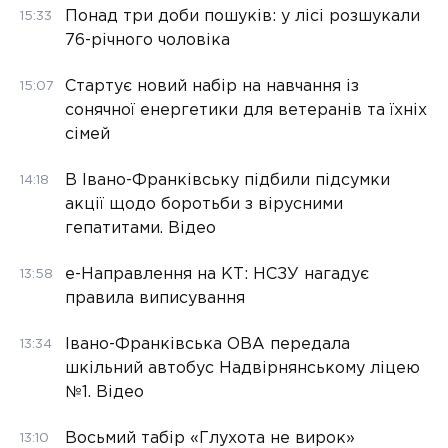
Понад три доби пошуків: у лісі розшукали
15:33
76-річного чоловіка
Стартує новий набір на навчання із
15:07
сонячної енергетики для ветеранів та їхніх
сімей
В Івано-Франківську підбили підсумки
14:18
акції щодо боротьби з вірусними
гепатитами. Відео
е-Направлення на КТ: НСЗУ нагадує
13:58
правила виписування
Івано-Франківська ОВА передала
13:34
шкільний автобус Надвірнянському ліцею
№1. Відео
Восьмий табір «Глухота не вирок»
13:10