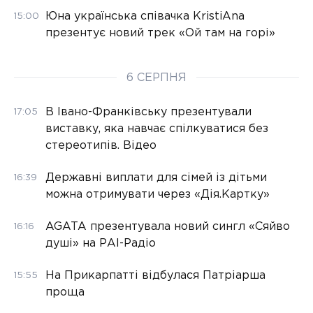
Юна українська співачка KristiAna
15:00
презентує новий трек «Ой там на горі»
6 СЕРПНЯ
В Івано-Франківську презентували
17:05
виставку, яка навчає спілкуватися без
стереотипів. Відео
Державні виплати для сімей із дітьми
16:39
можна отримувати через «Дія.Картку»
AGATA презентувала новий сингл «Сяйво
16:16
душі» на РАІ-Радіо
На Прикарпатті відбулася Патріарша
15:55
проща