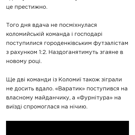
це престижно.
Того дня вдача не посміхнулася
коломийській команда і господарі
поступилися городенківським футзалістам
з рахунком 1:2. Наздоганятимуть згаяне в
новому році.
Ще дві команди із Коломиї також зіграли
не досить вдало. «Варатик» поступився на
власному майданчику, а «Фурнітура» на
виїзді спромоглася на нічию.