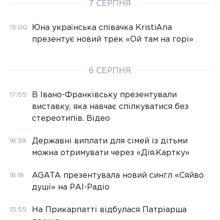
7 СЕРПНЯ
Юна українська співачка KristiAna
15:00
презентує новий трек «Ой там на горі»
6 СЕРПНЯ
В Івано-Франківську презентували
17:05
виставку, яка навчає спілкуватися без
стереотипів. Відео
Державні виплати для сімей із дітьми
16:39
можна отримувати через «Дія.Картку»
AGATA презентувала новий сингл «Сяйво
16:16
душі» на РАІ-Радіо
На Прикарпатті відбулася Патріарша
15:55