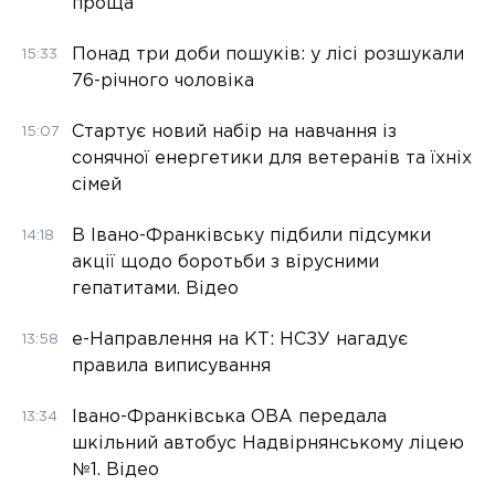
проща
Понад три доби пошуків: у лісі розшукали
15:33
76-річного чоловіка
Стартує новий набір на навчання із
15:07
сонячної енергетики для ветеранів та їхніх
сімей
В Івано-Франківську підбили підсумки
14:18
акції щодо боротьби з вірусними
гепатитами. Відео
е-Направлення на КТ: НСЗУ нагадує
13:58
правила виписування
Івано-Франківська ОВА передала
13:34
шкільний автобус Надвірнянському ліцею
№1. Відео