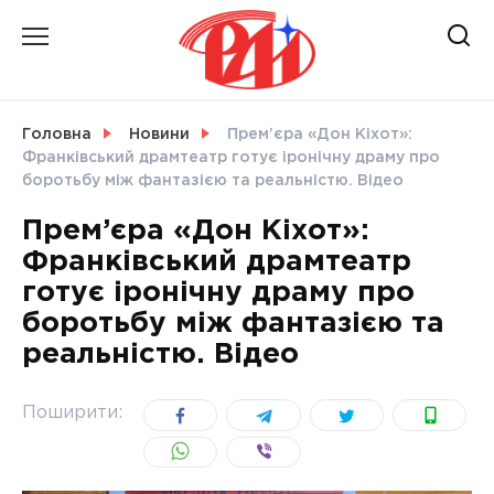
Skip
to
content
НОВИНИ
Головна
Новини
Прем’єра «Дон Кіхот»:
Франківський драмтеатр готує іронічну драму про
СВІТ
боротьбу між фантазією та реальністю. Відео
Прем’єра «Дон Кіхот»:
Франківський драмтеатр
готує іронічну драму про
УКРАЇНА
боротьбу між фантазією та
реальністю. Відео
Поширити: