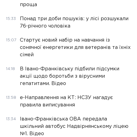
проща
Понад три доби пошуків: у лісі розшукали
15:33
76-річного чоловіка
Стартує новий набір на навчання із
15:07
сонячної енергетики для ветеранів та їхніх
сімей
В Івано-Франківську підбили підсумки
14:18
акції щодо боротьби з вірусними
гепатитами. Відео
е-Направлення на КТ: НСЗУ нагадує
13:58
правила виписування
Івано-Франківська ОВА передала
13:34
шкільний автобус Надвірнянському ліцею
№1. Відео