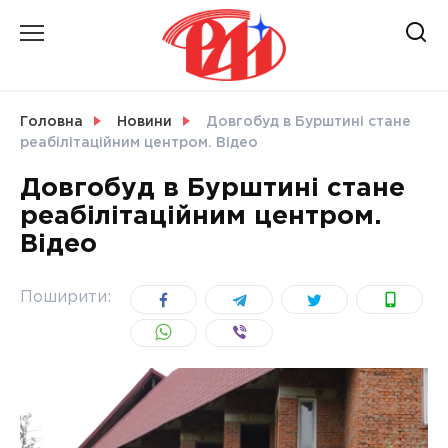
Skip
to
content
НОВИНИ
Головна
Новини
Довгобуд в Бурштині стане
реабілітаційним центром. Відео
СВІТ
Довгобуд в Бурштині стане
реабілітаційним центром.
Відео
УКРАЇНА
Поширити: