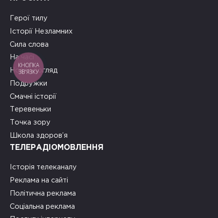
Герої тилу
Історії Незламних
Сила слова
На часі
КНОПКА
Новий погляд
ЗВ'ЯЗКУ
Подружки
Смачні історії
Теревеньки
Точка зору
Школа здоров’я
ТЕЛЕРАДІОМОВЛЕННЯ
Історія телеканалу
Реклама на сайті
Політична реклама
Соціальна реклама