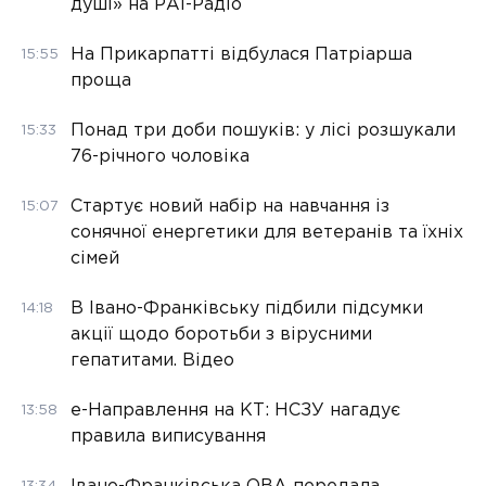
душі» на РАІ-Радіо
На Прикарпатті відбулася Патріарша
15:55
проща
Понад три доби пошуків: у лісі розшукали
15:33
76-річного чоловіка
Стартує новий набір на навчання із
15:07
сонячної енергетики для ветеранів та їхніх
сімей
В Івано-Франківську підбили підсумки
14:18
акції щодо боротьби з вірусними
гепатитами. Відео
е-Направлення на КТ: НСЗУ нагадує
13:58
правила виписування