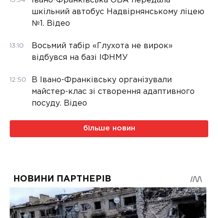
Івано-Франківська ОВА передала
13:34
шкільний автобус Надвірнянському ліцею
№1. Відео
Восьмий табір «Глухота не вирок»
13:10
відбувся на базі ІФНМУ
В Івано-Франківську організували
12:50
майстер-клас зі створення адаптивного
посуду. Відео
більше новин