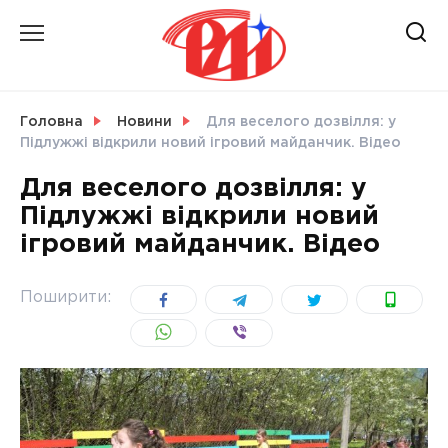
Skip
to
content
НОВИНИ
Головна
Новини
Для веселого дозвілля: у
Підлужжі відкрили новий ігровий майданчик. Відео
СВІТ
Для веселого дозвілля: у
Підлужжі відкрили новий
ігровий майданчик. Відео
УКРАЇНА
Поширити: