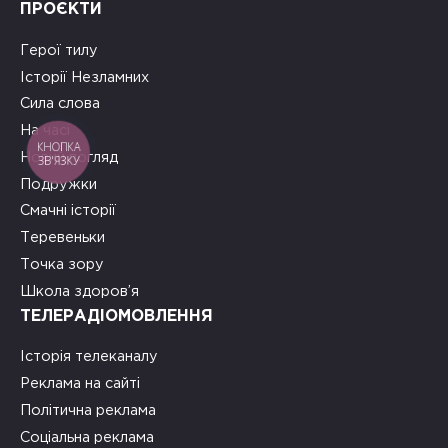
ПРОЄКТИ
Герої тилу
Історії Незламних
Сила слова
На часі
КНОПКА
Новий погляд
ЗВ'ЯЗКУ
Подружки
Смачні історії
Теревеньки
Точка зору
Школа здоров’я
ТЕЛЕРАДІОМОВЛЕННЯ
Історія телеканалу
Реклама на сайті
Політична реклама
Соціальна реклама