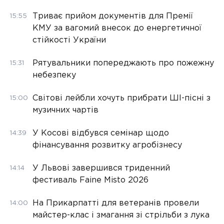
Триває прийом документів для Премії
15:55
КМУ за вагомий внесок до енергетичної
стійкості України
Рятувальники попереджають про пожежну
15:31
небезпеку
Світові лейбли хочуть прибрати ШІ-пісні з
15:00
музичних чартів
У Косові відбувся семінар щодо
14:39
фінансування розвитку агробізнесу
У Львові завершився триденний
14:14
фестиваль Faine Misto 2026
На Прикарпатті для ветеранів провели
14:00
майстер-клас і змагання зі стрільби з лука