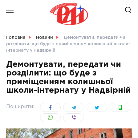
Skip
to
content
НОВИНИ
Головна
Новини
Демонтувати, передати чи
розділити: що буде з приміщенням колишньої школи-
СВІТ
інтернату у Надвірній
Демонтувати, передати чи
розділити: що буде з
приміщенням колишньої
УКРАЇНА
школи-інтернату у Надвірній
Поширити: