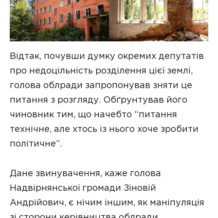
Відтак, почувши думку окремих депутатів
про недоцільність розділення цієї землі,
голова облради запропонував зняти це
питання з розгляду. Обґрунтував його
чиновник тим, що начебто “питання
технічне, але хтось із нього хоче зробити
політичне”.
Дане звинувачення, каже голова
Надвірнянської громади Зіновій
Андрійович, є нічим іншим, як маніпуляція
зі сторони керівництва облради.