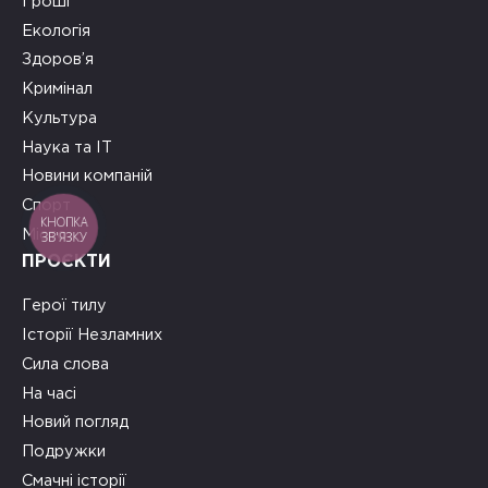
Гроші
Екологія
Здоров’я
Кримінал
Культура
Наука та ІТ
Новини компаній
Спорт
КНОПКА
Місто
ЗВ'ЯЗКУ
ПРОЄКТИ
Герої тилу
Історії Незламних
Сила слова
На часі
Новий погляд
Подружки
Смачні історії