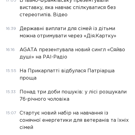
В Івано-Франківську презентували
17:05
виставку, яка навчає спілкуватися без
стереотипів. Відео
Державні виплати для сімей із дітьми
16:39
можна отримувати через «Дія.Картку»
AGATA презентувала новий сингл «Сяйво
16:16
душі» на РАІ-Радіо
На Прикарпатті відбулася Патріарша
15:55
проща
Понад три доби пошуків: у лісі розшукали
15:33
76-річного чоловіка
Стартує новий набір на навчання із
15:07
сонячної енергетики для ветеранів та їхніх
сімей