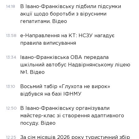
В Івано-Франківську підбили підсумки
14:18
акції щодо боротьби з вірусними
гепатитами. Відео
е-Направлення на КТ: НСЗУ нагадує
13:58
правила виписування
Івано-Франківська ОВА передала
13:34
шкільний автобус Надвірнянському ліцею
№1. Відео
Восьмий табір «Глухота не вирок»
13:10
відбувся на базі ІФНМУ
В Івано-Франківську організували
12:50
майстер-клас зі створення адаптивного
посуду. Відео
За сім місяців 2026 року туристичний збір
12:25