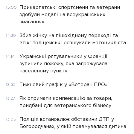
Прикарпатські спортсмени та ветерани
15:00
здобули медалі на всеукраїнських
змаганнях
Збив жінку на пішохідному переході та
14:39
втік: поліцейські розшукали мотоцикліста
Українські рятувальники у Франції
14:14
зупинили пожежу, яка загрожувала
населеному пункту
Тижневий графік у «Ветеран ПРО»
13:52
Як отримати компенсацію за товари,
13:27
придбані для ветеранського бізнесу
Поліція встановлює обставини ДТП у
13:05
Богородчанах, у якій травмувалася дитина