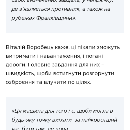
своїх визначених завдань, у напрямку,
де з’являється противник, а також на
рубежах Франківщини»
.
Віталій Воробець каже, ці пікапи зможуть
витримати і навантаження, і погані
дороги. Головне завдання для них –
швидкість, щоби встигнути розгорнути
озброєння та влучити по цілях.
«Ця машина для того і є, щоби могла в
будь-яку точку виїхати за найкоротший
час бути там, де вона