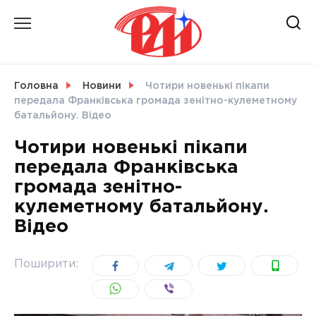
Skip
to
content
НОВИНИ
Головна
Новини
Чотири новенькі пікапи
передала Франківська громада зенітно-кулеметному
СВІТ
батальйону. Відео
Чотири новенькі пікапи
передала Франківська
громада зенітно-
УКРАЇНА
кулеметному батальйону.
Відео
Поширити: