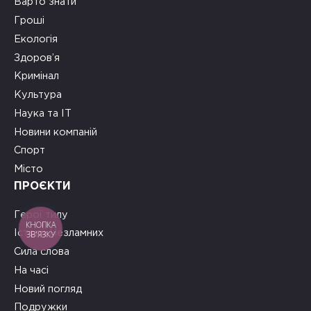
Варто знати
Гроші
Екологія
Здоров’я
Кримінал
Культура
Наука та ІТ
Новини компаній
Спорт
Місто
ПРОЄКТИ
Герої тилу
КНОПКА
Історії Незламних
ЗВ'ЯЗКУ
Сила слова
На часі
Новий погляд
Подружки