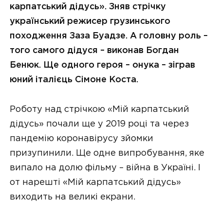
карпатський дідусь». Зняв стрічку
український режисер грузинського
походження Заза Буадзе. А головну роль –
того самого дідуся – виконав Богдан
Бенюк. Ще одного героя – онука – зіграв
юний італієць Сімоне Коста.
Роботу над стрічкою «Мій карпатський
дідусь» почали ще у 2019 році та через
пандемію коронавірусу зйомки
призупинили. Ще одне випробування, яке
випало на долю фільму – війна в Україні. І
от нарешті «Мій карпатський дідусь»
виходить на великі екрани.