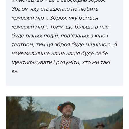
«Мистецтво – це є своєрідна зброя.
Зброя, яку страшенно не любить
«русскій мір». Зброя, яку боїться
«русскій мір». Тому, що більше в нас
буде різних подій, пов’язаних з кіно і
театром, тим ця зброя буде міцнішою. А
найважливіше наша нація буде себе
ідентифікувати і розуміти, хто ми такі
є».