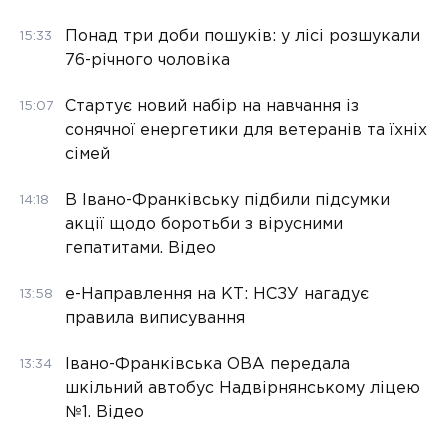
Понад три доби пошуків: у лісі розшукали
15:33
76-річного чоловіка
Стартує новий набір на навчання із
15:07
сонячної енергетики для ветеранів та їхніх
сімей
В Івано-Франківську підбили підсумки
14:18
акції щодо боротьби з вірусними
гепатитами. Відео
е-Направлення на КТ: НСЗУ нагадує
13:58
правила виписування
Івано-Франківська ОВА передала
13:34
шкільний автобус Надвірнянському ліцею
№1. Відео