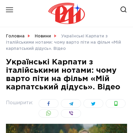
Skip
to
content
НОВИНИ
Головна
Новини
Українські Карпати з
італійськими нотами: чому варто піти на фільм «Мій
СВІТ
карпатський дідусь». Відео
Українські Карпати з
італійськими нотами: чому
варто піти на фільм «Мій
УКРАЇНА
карпатський дідусь». Відео
Поширити: