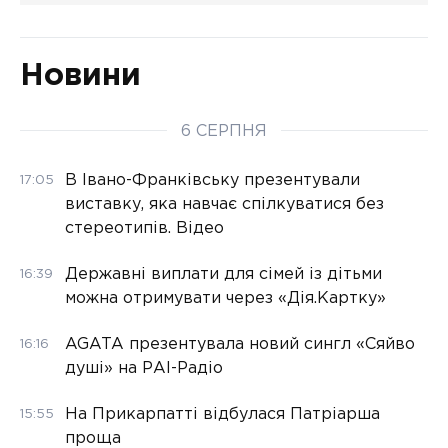
Новини
6 СЕРПНЯ
В Івано-Франківську презентували
17:05
виставку, яка навчає спілкуватися без
стереотипів. Відео
Державні виплати для сімей із дітьми
16:39
можна отримувати через «Дія.Картку»
AGATA презентувала новий сингл «Сяйво
16:16
душі» на РАІ-Радіо
На Прикарпатті відбулася Патріарша
15:55
проща