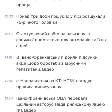
проща
Понад три доби пошуків: у лісі розшукали
15:33
76-річного чоловіка
Стартує новий набір на навчання із
15:07
сонячної енергетики для ветеранів та їхніх
сімей
В Івано-Франківську підбили підсумки
14:18
акції щодо боротьби з вірусними
гепатитами. Відео
е-Направлення на КТ: НСЗУ нагадує
13:58
правила виписування
Івано-Франківська ОВА передала
13:34
шкільний автобус Надвірнянському ліцею
№1. Відео