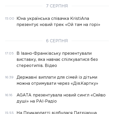
7 СЕРПНЯ
Юна українська співачка KristiAna
15:00
презентує новий трек «Ой там на горі»
6 СЕРПНЯ
В Івано-Франківську презентували
17:05
виставку, яка навчає спілкуватися без
стереотипів. Відео
Державні виплати для сімей із дітьми
16:39
можна отримувати через «Дія.Картку»
AGATA презентувала новий сингл «Сяйво
16:16
душі» на РАІ-Радіо
На Прикарпатті відбулася Патріарша
15:55