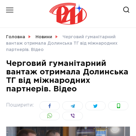
Skip
to
content
НОВИНИ
Головна
Новини
Черговий гуманітарний
вантаж отримала Долинська ТГ від міжнародних
СВІТ
партнерів. Відео
Черговий гуманітарний
вантаж отримала Долинська
ТГ від міжнародних
УКРАЇНА
партнерів. Відео
Поширити: