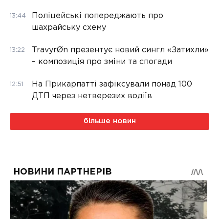
Поліцейські попереджають про
13:44
шахрайську схему
TravyrØn презентує новий сингл «Затихли»
13:22
– композиція про зміни та спогади
На Прикарпатті зафіксували понад 100
12:51
ДТП через нетверезих водіїв
більше новин