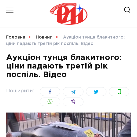
Skip
to
content
НОВИНИ
Головна
Новини
Аукціон тунця блакитного:
ціни падають третій рік поспіль. Відео
СВІТ
Аукціон тунця блакитного:
ціни падають третій рік
поспіль. Відео
УКРАЇНА
Поширити: