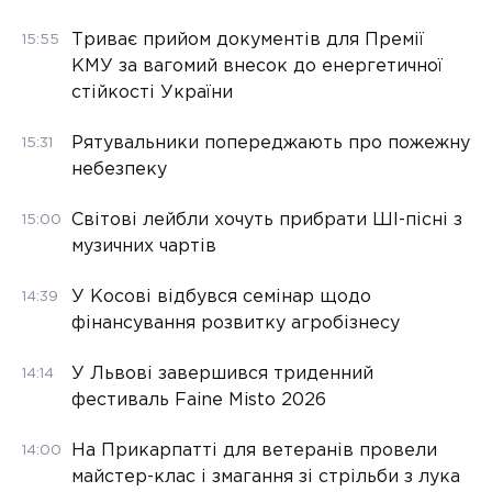
Триває прийом документів для Премії
15:55
КМУ за вагомий внесок до енергетичної
стійкості України
Рятувальники попереджають про пожежну
15:31
небезпеку
Світові лейбли хочуть прибрати ШІ-пісні з
15:00
музичних чартів
У Косові відбувся семінар щодо
14:39
фінансування розвитку агробізнесу
У Львові завершився триденний
14:14
фестиваль Faine Misto 2026
На Прикарпатті для ветеранів провели
14:00
майстер-клас і змагання зі стрільби з лука