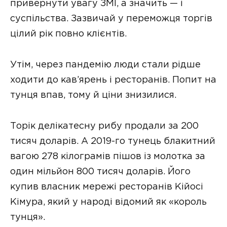
привернути увагу ЗМІ, а значить — і
суспільства. Зазвичай у переможця торгів
цілий рік повно клієнтів.
Утім, через пандемію люди стали рідше
ходити до кав’ярень і ресторанів. Попит на
тунця впав, тому й ціни знизилися.
Торік делікатесну рибу продали за 200
тисяч доларів. А 2019-го тунець блакитний
вагою 278 кілограмів пішов із молотка за
один мільйон 800 тисяч доларів. Його
купив власник мережі ресторанів Кійосі
Кімура, який у народі відомий як «король
тунця».