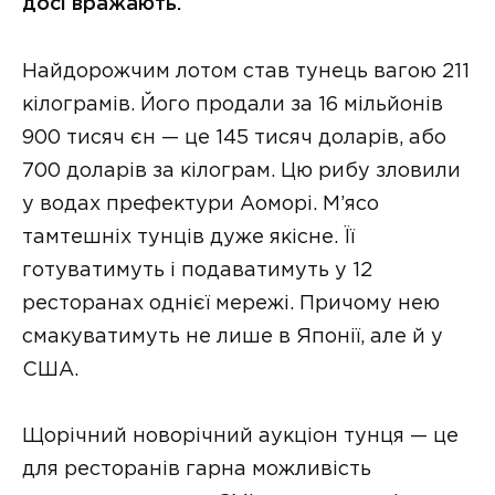
досі вражають.
Найдорожчим лотом став тунець вагою 211
кілограмів. Його продали за 16 мільйонів
900 тисяч єн — це 145 тисяч доларів, або
700 доларів за кілограм. Цю рибу зловили
у водах префектури Аоморі. М’ясо
тамтешніх тунців дуже якісне. Її
готуватимуть і подаватимуть у 12
ресторанах однієї мережі. Причому нею
смакуватимуть не лише в Японії, але й у
США.
Щорічний новорічний аукціон тунця — це
для ресторанів гарна можливість