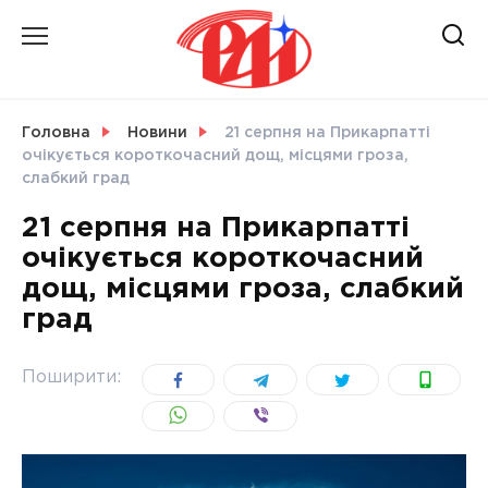
Skip
to
content
НОВИНИ
Головна
Новини
21 серпня на Прикарпатті
очікується короткочасний дощ, місцями гроза,
СВІТ
слабкий град
21 серпня на Прикарпатті
очікується короткочасний
дощ, місцями гроза, слабкий
УКРАЇНА
град
Поширити: