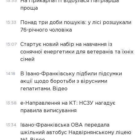
На Прикарпатті відбулася Патріарша
15:55
проща
Понад три доби пошуків: у лісі розшукали
15:33
76-річного чоловіка
Стартує новий набір на навчання із
15:07
сонячної енергетики для ветеранів та їхніх
сімей
В Івано-Франківську підбили підсумки
14:18
акції щодо боротьби з вірусними
гепатитами. Відео
е-Направлення на КТ: НСЗУ нагадує
13:58
правила виписування
Івано-Франківська ОВА передала
13:34
шкільний автобус Надвірнянському ліцею