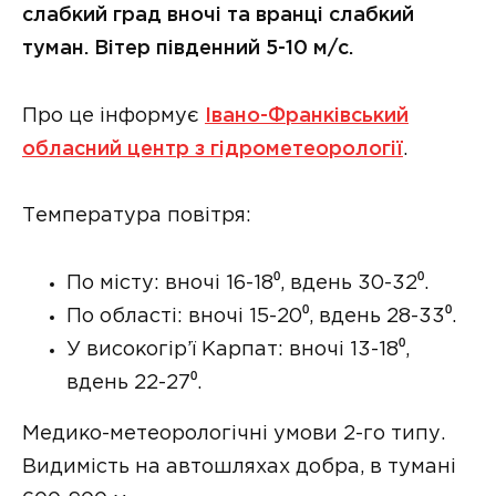
слабкий град вночі та вранці слабкий
туман. Вітер південний 5-10 м/с.
Про це інформує
Івано-Франківський
обласний центр з гідрометеорології
.
Температура повітря:
По місту: вночі 16-18⁰, вдень 30-32⁰.
По області: вночі 15-20⁰, вдень 28-33⁰.
У високогір’ї Карпат: вночі 13-18⁰,
вдень 22-27⁰.
Медико-метеорологічні умови 2-го типу.
Видимість на автошляхах добра, в тумані