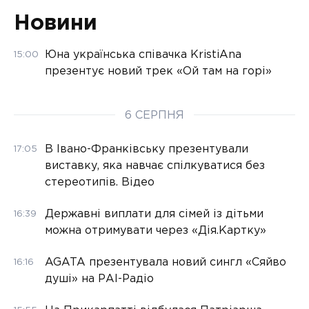
Новини
Юна українська співачка KristiAna
15:00
презентує новий трек «Ой там на горі»
6 СЕРПНЯ
В Івано-Франківську презентували
17:05
виставку, яка навчає спілкуватися без
стереотипів. Відео
Державні виплати для сімей із дітьми
16:39
можна отримувати через «Дія.Картку»
AGATA презентувала новий сингл «Сяйво
16:16
душі» на РАІ-Радіо