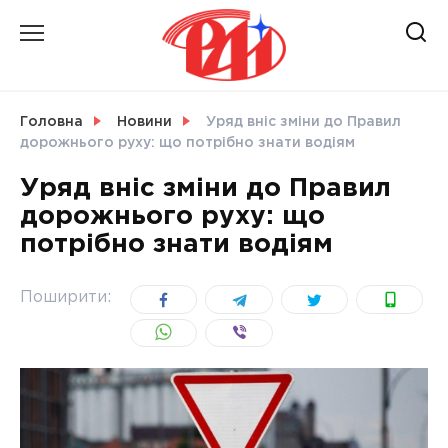
Skip
to
content
НОВИНИ
Головна
Новини
Уряд вніс зміни до Правил
дорожнього руху: що потрібно знати водіям
СВІТ
Уряд вніс зміни до Правил
дорожнього руху: що
потрібно знати водіям
УКРАЇНА
Поширити: