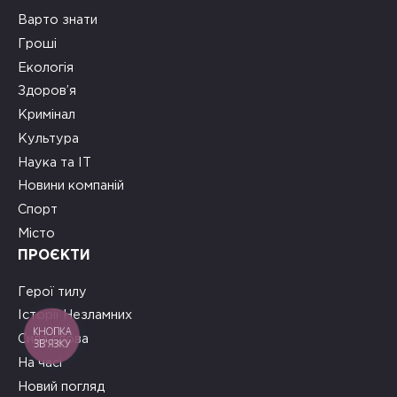
Варто знати
Гроші
Екологія
Здоров’я
Кримінал
Культура
Наука та ІТ
Новини компаній
Спорт
Місто
ПРОЄКТИ
Герої тилу
Історії Незламних
КНОПКА
Сила слова
ЗВ'ЯЗКУ
На часі
Новий погляд