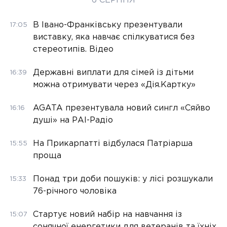
6 СЕРПНЯ
В Івано-Франківську презентували
17:05
виставку, яка навчає спілкуватися без
стереотипів. Відео
Державні виплати для сімей із дітьми
16:39
можна отримувати через «Дія.Картку»
AGATA презентувала новий сингл «Сяйво
16:16
душі» на РАІ-Радіо
На Прикарпатті відбулася Патріарша
15:55
проща
Понад три доби пошуків: у лісі розшукали
15:33
76-річного чоловіка
Стартує новий набір на навчання із
15:07
сонячної енергетики для ветеранів та їхніх