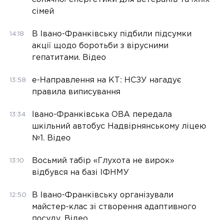
сімей
В Івано-Франківську підбили підсумки
14:18
акції щодо боротьби з вірусними
гепатитами. Відео
е-Направлення на КТ: НСЗУ нагадує
13:58
правила виписування
Івано-Франківська ОВА передала
13:34
шкільний автобус Надвірнянському ліцею
№1. Відео
Восьмий табір «Глухота не вирок»
13:10
відбувся на базі ІФНМУ
В Івано-Франківську організували
12:50
майстер-клас зі створення адаптивного
посуду. Відео