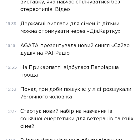
виставку, яка навчає спілкуватися без
стереотипів. Відео
Державні виплати для сімей із дітьми
16:39
можна отримувати через «Дія.Картку»
AGATA презентувала новий сингл «Сяйво
16:16
душі» на РАІ-Радіо
На Прикарпатті відбулася Патріарша
15:55
проща
Понад три доби пошуків: у лісі розшукали
15:33
76-річного чоловіка
Стартує новий набір на навчання із
15:07
сонячної енергетики для ветеранів та їхніх
сімей