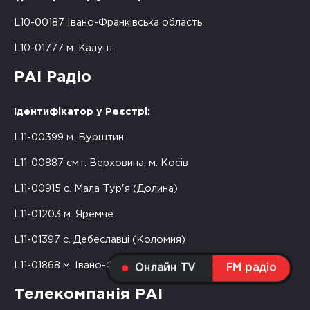
L10-00187 Івано-Франківська область
L10-01777 м. Калуш
РАІ Радіо
Ідентифікатор у Реєстрі:
L11-00399 м. Бурштин
L11-00887 смт. Верховина, м. Косів
L11-00915 с. Мала Тур'я (Долина)
L11-01203 м. Яремче
L11-01397 с. Дебеславці (Коломия)
L11-01868 м. Івано-Франківськ, м. Надвірна
Онлайн TV
FM радіо
Телекомпанія РАІ