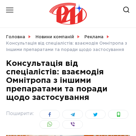
Skip
to
content
НОВИНИ
Головна
Новини компаній
Реклама
Консультація від спеціалістів: взаємодія Омнітропа з
СВІТ
іншими препаратами та поради щодо застосування
Консультація від
спеціалістів: взаємодія
Омнітропа з іншими
УКРАЇНА
препаратами та поради
щодо застосування
Поширити: