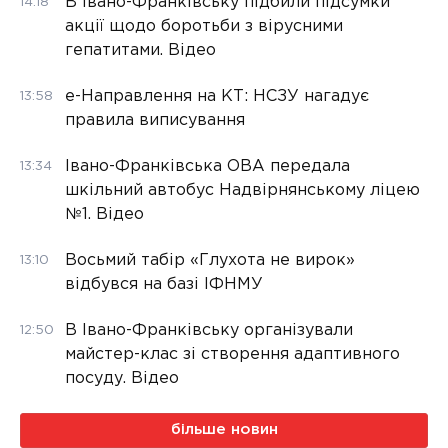
В Івано-Франківську підбили підсумки
14:18
акції щодо боротьби з вірусними
гепатитами. Відео
е-Направлення на КТ: НСЗУ нагадує
13:58
правила виписування
Івано-Франківська ОВА передала
13:34
шкільний автобус Надвірнянському ліцею
№1. Відео
Восьмий табір «Глухота не вирок»
13:10
відбувся на базі ІФНМУ
В Івано-Франківську організували
12:50
майстер-клас зі створення адаптивного
посуду. Відео
більше новин