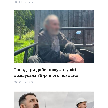
06.08.2026
Понад три доби пошуків: у лісі
розшукали 76-річного чоловіка
06.08.2026