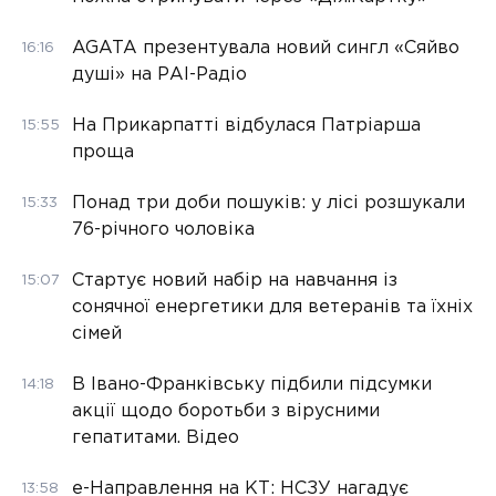
AGATA презентувала новий сингл «Сяйво
16:16
душі» на РАІ-Радіо
На Прикарпатті відбулася Патріарша
15:55
проща
Понад три доби пошуків: у лісі розшукали
15:33
76-річного чоловіка
Стартує новий набір на навчання із
15:07
сонячної енергетики для ветеранів та їхніх
сімей
В Івано-Франківську підбили підсумки
14:18
акції щодо боротьби з вірусними
гепатитами. Відео
е-Направлення на КТ: НСЗУ нагадує
13:58