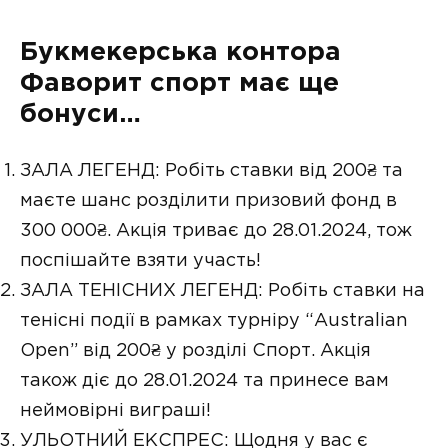
Букмекерська контора
Фаворит спорт має ще
бонуси…
ЗАЛА ЛЕГЕНД: Робіть ставки від 200₴ та
маєте шанс розділити призовий фонд в
300 000₴. Акція триває до 28.01.2024, тож
поспішайте взяти участь!
ЗАЛА ТЕНІСНИХ ЛЕГЕНД: Робіть ставки на
тенісні події в рамках турніру “Australian
Open” від 200₴ у розділі Спорт. Акція
також діє до 28.01.2024 та принесе вам
неймовірні виграші!
УЛЬОТНИЙ ЕКСПРЕС: Щодня у вас є