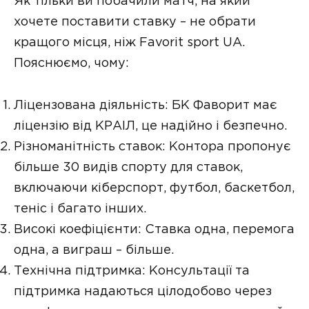
Як тільки ви побачили матч, на який
хочете поставити ставку – не обрати
кращого місця, ніж Favorit sport UA.
Пояснюємо, чому:
Ліцензована діяльність: БК Фаворит має
ліцензію від КРАІЛ, це надійно і безпечно.
Різноманітність ставок: Контора пропонує
більше 30 видів спорту для ставок,
включаючи кіберспорт, футбол, баскетбол,
теніс і багато інших.
Високі коефіцієнти: Ставка одна, перемога
одна, а виграш – більше.
Технічна підтримка: Консультації та
підтримка надаються цілодобово через