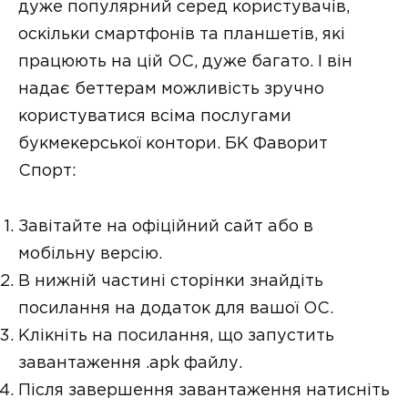
дуже популярний серед користувачів,
оскільки смартфонів та планшетів, які
працюють на цій ОС, дуже багато. І він
надає беттерам можливість зручно
користуватися всіма послугами
букмекерської контори. БК Фаворит
Спорт:
Завітайте на офіційний сайт або в
мобільну версію.
В нижній частині сторінки знайдіть
посилання на додаток для вашої ОС.
Клікніть на посилання, що запустить
завантаження .apk файлу.
Після завершення завантаження натисніть