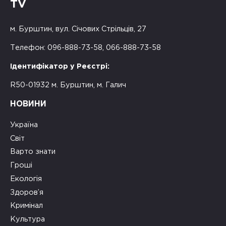
TV
м. Бурштин, вул. Січових Стрільців, 27
Телефон: 096-888-73-58, 066-888-73-58
Ідентифікатор у Реєстрі:
R50-01932 м. Бурштин, м. Галич
НОВИНИ
Україна
Світ
Варто знати
Гроші
Екологія
Здоров’я
Кримінал
Культура