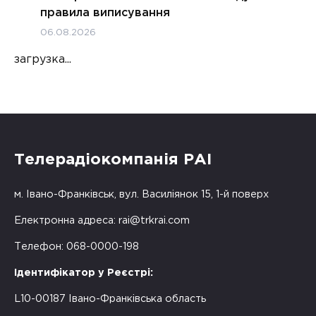
правила виписування
06.08.2026
загрузка...
Телерадіокомпанія РАІ
м. Івано-Франківськ, вул. Василіянок 15, 1-й поверх
Електронна адреса:
rai@trkrai.com
Телефон: 068-0000-198
Ідентифікатор у Реєстрі:
L10-00187 Івано-Франківська область