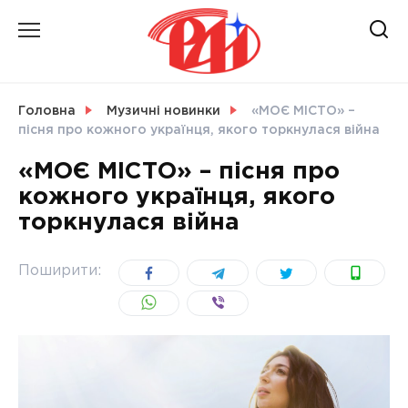
Skip
to
content
НОВИНИ
Головна
Музичні новинки
«МОЄ МІСТО» –
пісня про кожного українця, якого торкнулася війна
СВІТ
«МОЄ МІСТО» – пісня про
кожного українця, якого
торкнулася війна
УКРАЇНА
Поширити: