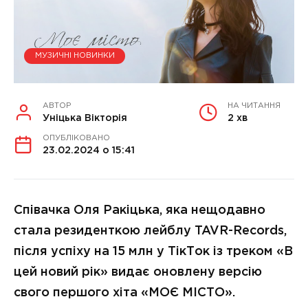
МУЗИЧНІ НОВИНКИ
АВТОР
НА ЧИТАННЯ
Уніцька Вікторія
2 хв
ОПУБЛІКОВАНО
23.02.2024 о 15:41
Співачка Оля Ракіцька, яка нещодавно
стала резиденткою лейблу TAVR-Records,
після успіху на 15 млн у ТікТок із треком «В
цей новий рік» видає оновлену версію
свого першого хіта «МОЄ МІСТО».