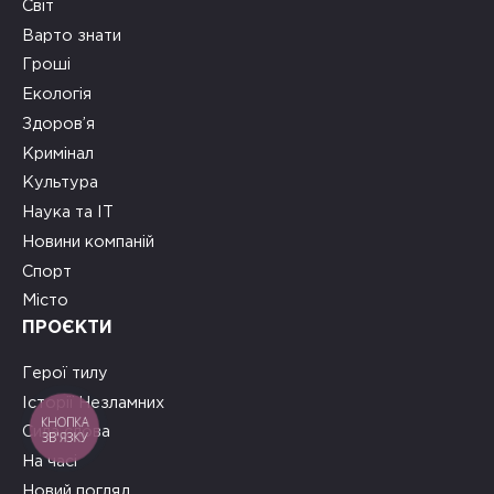
Світ
Варто знати
Гроші
Екологія
Здоров’я
Кримінал
Культура
Наука та ІТ
Новини компаній
Спорт
Місто
ПРОЄКТИ
Герої тилу
Історії Незламних
КНОПКА
Сила слова
ЗВ'ЯЗКУ
На часі
Новий погляд