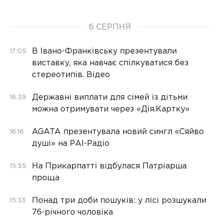
6 СЕРПНЯ
В Івано-Франківську презентували
17:05
виставку, яка навчає спілкуватися без
стереотипів. Відео
Державні виплати для сімей із дітьми
16:39
можна отримувати через «Дія.Картку»
AGATA презентувала новий сингл «Сяйво
16:16
душі» на РАІ-Радіо
На Прикарпатті відбулася Патріарша
15:55
проща
Понад три доби пошуків: у лісі розшукали
15:33
76-річного чоловіка