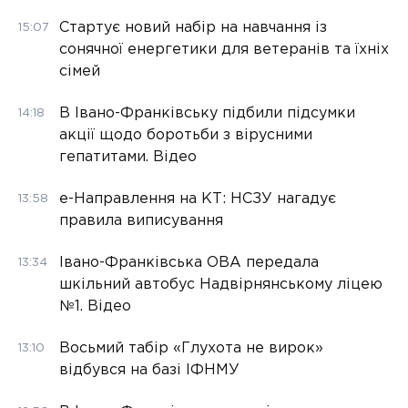
Стартує новий набір на навчання із
15:07
сонячної енергетики для ветеранів та їхніх
сімей
В Івано-Франківську підбили підсумки
14:18
акції щодо боротьби з вірусними
гепатитами. Відео
е-Направлення на КТ: НСЗУ нагадує
13:58
правила виписування
Івано-Франківська ОВА передала
13:34
шкільний автобус Надвірнянському ліцею
№1. Відео
Восьмий табір «Глухота не вирок»
13:10
відбувся на базі ІФНМУ