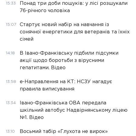
Понад три доби пошуків: у лісі розшукали
15:33
76-річного чоловіка
Стартує новий набір на навчання із
15:07
сонячної енергетики для ветеранів та їхніх
сімей
В Івано-Франківську підбили підсумки
14:18
акції щодо боротьби з вірусними
гепатитами. Відео
е-Направлення на КТ: НСЗУ нагадує
13:58
правила виписування
Івано-Франківська ОВА передала
13:34
шкільний автобус Надвірнянському ліцею
№1. Відео
Восьмий табір «Глухота не вирок»
13:10