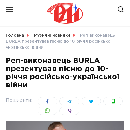
Skip
to
content
НОВИНИ
Головна
Музичні новинки
Реп-виконавець
BURLA презентував пісню до 10-річчя російсько-
СВІТ
української війни
Реп-виконавець BURLA
презентував пісню до 10-
річчя російсько-української
УКРАЇНА
війни
Поширити: