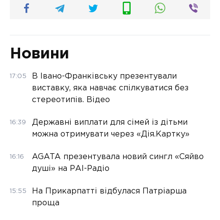
Новини
В Івано-Франківську презентували
17:05
виставку, яка навчає спілкуватися без
стереотипів. Відео
Державні виплати для сімей із дітьми
16:39
можна отримувати через «Дія.Картку»
AGATA презентувала новий сингл «Сяйво
16:16
душі» на РАІ-Радіо
На Прикарпатті відбулася Патріарша
15:55
проща