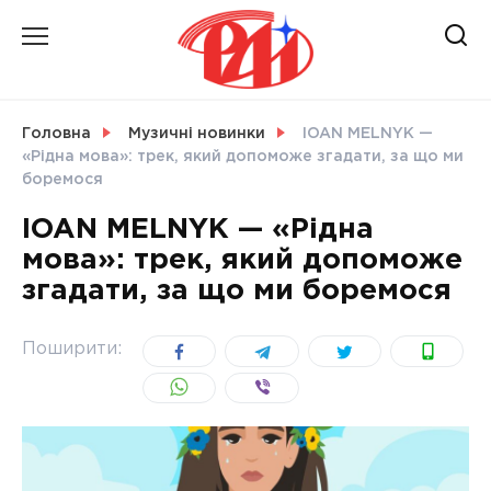
Skip
to
content
НОВИНИ
Головна
Музичні новинки
IOAN MELNYK —
«Рідна мова»: трек, який допоможе згадати, за що ми
СВІТ
боремося
IOAN MELNYK — «Рідна
мова»: трек, який допоможе
згадати, за що ми боремося
УКРАЇНА
Поширити: