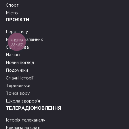
Спорт
Місто
ПРОЄКТИ
Герої тилу
Історії Незламних
КНОПКА
ЗВ'ЯЗКУ
Сила слова
На часі
Новий погляд
Подружки
Смачні історії
Теревеньки
Точка зору
Школа здоров’я
ТЕЛЕРАДІОМОВЛЕННЯ
Історія телеканалу
Реклама на сайті