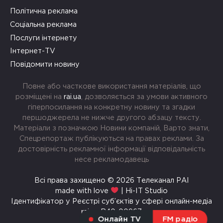
Політична реклама
Соціальна реклама
Послуги інтернету
Інтернет-TV
Повідомити новину
Повне або часткове використання матеріалів, що
розміщені на
rai.ua
, дозволяється за умови активного
гіперпосилання на конкретну новину та згадки
першоджерела не нижче другого абзацу тексту.
Матеріали з позначкою Новини компаній, Варто знати,
Спецрепортаж публікуються на правах реклами. За
достовірність рекламної інформації відповідальність
несе рекламодавець
Всі права захищено © 2026 Телеканал РАІ
made with love
| Hi-IT Studio
Ідентифікатор у Реєстрі суб’єктів у сфері онлайн-медіа
rai.ua R40-00967
Онлайн TV
FM радіо