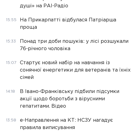
душі» на РАІ-Радіо
На Прикарпатті відбулася Патріарша
15:55
проща
Понад три доби пошуків: у лісі розшукали
15:33
76-річного чоловіка
Стартує новий набір на навчання із
15:07
сонячної енергетики для ветеранів та їхніх
сімей
В Івано-Франківську підбили підсумки
14:18
акції щодо боротьби з вірусними
гепатитами. Відео
е-Направлення на КТ: НСЗУ нагадує
13:58
правила виписування