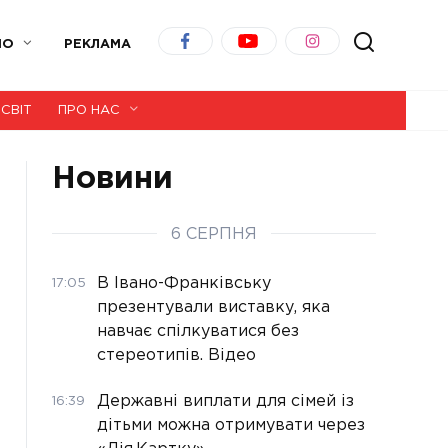
ІО
РЕКЛАМА
СВІТ
ПРО НАС
Новини
6 СЕРПНЯ
В Івано-Франківську
17:05
презентували виставку, яка
навчає спілкуватися без
стереотипів. Відео
Державні виплати для сімей із
16:39
дітьми можна отримувати через