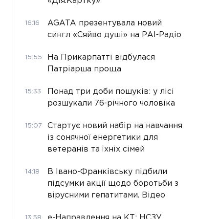
«Дія.Картку»
AGATA презентувала новий
16:16
сингл «Сяйво душі» на РАІ-Радіо
На Прикарпатті відбулася
15:55
Патріарша проща
Понад три доби пошуків: у лісі
15:33
розшукали 76-річного чоловіка
Стартує новий набір на навчання
15:07
із сонячної енергетики для
ветеранів та їхніх сімей
В Івано-Франківську підбили
14:18
підсумки акції щодо боротьби з
вірусними гепатитами. Відео
е-Направлення на КТ: НСЗУ
13:58