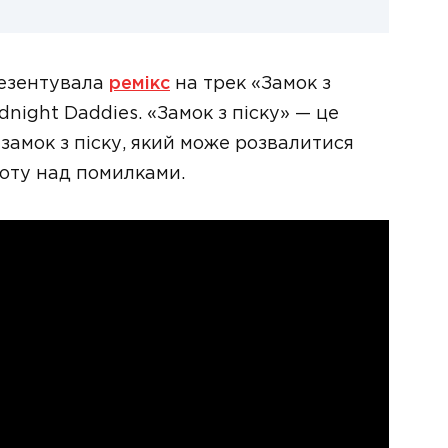
езентувала
ремікс
на трек «Замок з
dnight Daddies. «Замок з піску» — це
 замок з піску, який може розвалитися
боту над помилками.