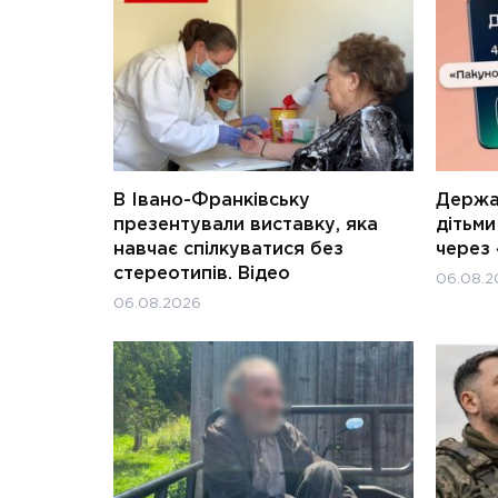
В Івано-Франківську
Держав
презентували виставку, яка
дітьм
навчає спілкуватися без
через 
стереотипів. Відео
06.08.2
06.08.2026