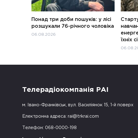
Понад три доби пошуків: у лісі
Старту
розшукали 76-річного чоловіка
навчан
енерге
06.08.2026
їхніх с
06.08.2
Телерадіокомпанія РАІ
м. Івано-Франківськ, вул. Василіянок 15, 1-й поверх
Електронна адреса:
rai@trkrai.com
Телефон: 068-0000-198