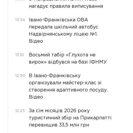
нагадує правила виписування
Івано-Франківська ОВА
13:34
передала шкільний автобус
Надвірнянському ліцею №1.
Відео
Восьмий табір «Глухота не
13:10
вирок» відбувся на базі ІФНМУ
В Івано-Франківську
12:50
організували майстер-клас зі
створення адаптивного посуду.
Відео
За сім місяців 2026 року
12:25
туристичний збір на Прикарпатті
перевищив 33,5 млн грн