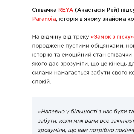
Співачка
REYA
(Анастасія Рей) підс
Paranoia
, історія в якому знайома к
На відміну від треку
«Замок з піску»
породжене пустими обіцянками, нов
історію та емоційний стан співачки
якого дає зрозуміти, що це кінець дл
силами намагається забути свого ко
спокій.
«Напевно у більшості з нас були та
забути, коли між вами все закінчи
зрозуміли, що вам потрібно покін