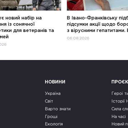
є новий набір на
В Івано-Франківську під
ня із сонячної
підсумки акції щодо бор
тики для ветеранів та
з вірусними гепатитами. 
імей
06.08.2026
026
НОВИНИ
ПРОЄ
Україна
Герої т
Світ
Історії
Варто знати
Сила сл
Гроші
На часі
Екологія
Новий п