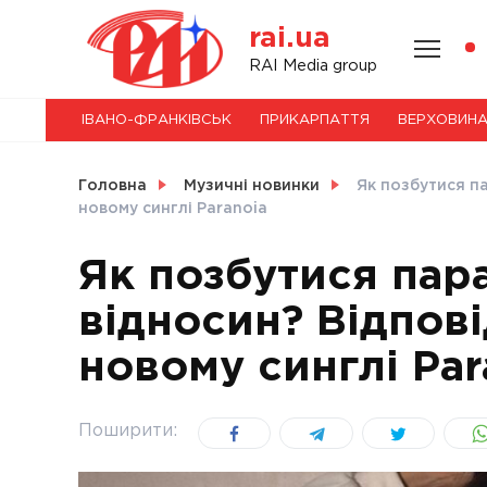
Skip
rai.ua
to
content
НОВИНИ
RAI Media group
ІВАНО-ФРАНКІВСЬК
ПРИКАРПАТТЯ
ВЕРХОВИН
СВІТ
Головна
Музичні новинки
Як позбутися па
новому синглі Paranoia
Як позбутися пар
УКРАЇНА
відносин? Відпові
новому синглі Par
Поширити: