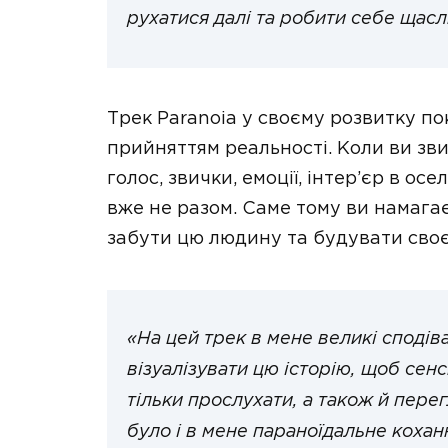
рухатися далі та робити себе щас
Трек Paranoia у своєму розвитку по
прийняттям реальності. Коли ви зви
голос, звички, емоції, інтер’єр в осе
вже не разом. Саме тому ви намагає
забути цю людину та будувати сво
«На цей трек в мене великі сподіва
візуалізувати цю історію, щоб сенс
тільки прослухати, а також й пере
було і в мене параноїдальне кохан