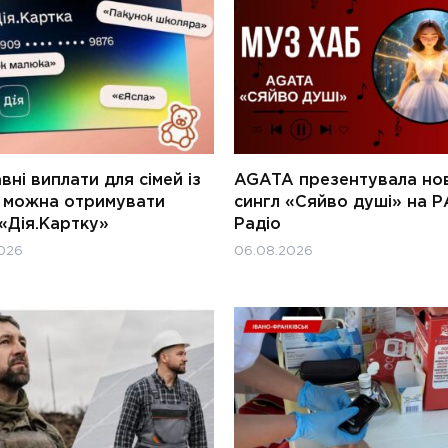
ні виплати для сімей із
AGATA презентувала но
и можна отримувати
сингл «Сяйво душі» на Р
«Дія.Картку»
Радіо
026
06.08.2026