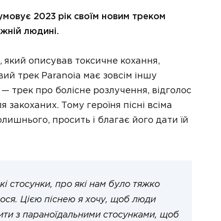
умовує 2023 рік своїм новим треком
ожній людині.
, який описував токсичне кохання,
ий трек Paranoia має зовсім іншу
 — трек про болісне розлучення, відголос
я закоханих. Тому героїня пісні всіма
лишнього, просить і благає його дати їй
кі стосунки, про які нам було тяжко
лося. Цією піснею я хочу, щоб люди
чити з параноїдальними стосунками, щоб