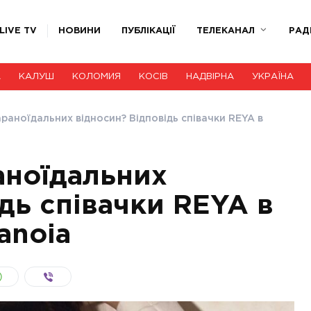
LIVE TV
НОВИНИ
ПУБЛІКАЦІЇ
ТЕЛЕКАНАЛ
РАД
А
КАЛУШ
КОЛОМИЯ
КОСІВ
НАДВІРНА
УКРАЇНА
раноїдальних відносин? Відповідь співачки REYA в
аноїдальних
дь співачки REYA в
anoia