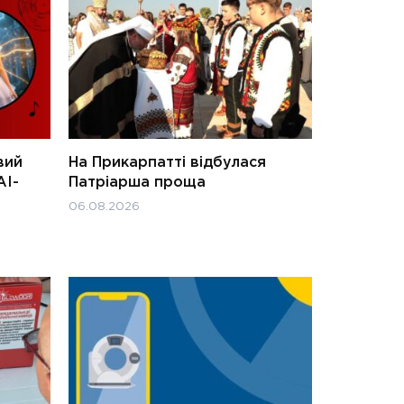
вий
На Прикарпатті відбулася
АІ-
Патріарша проща
06.08.2026