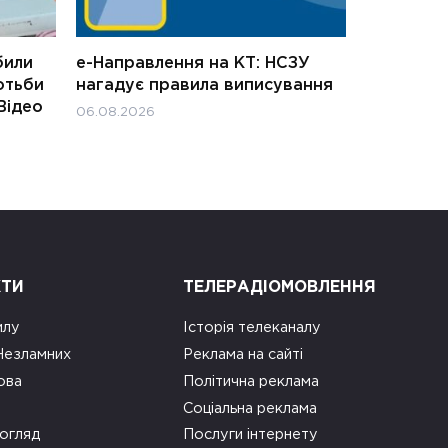
били
е-Направлення на КТ: НСЗУ
отьби
нагадує правила виписування
Відео
06.08.2026
КТИ
ТЕЛЕРАДІОМОВЛЕННЯ
илу
Історія телеканалу
 Незламних
Реклама на сайті
ова
Політична реклама
Соціальна реклама
огляд
Послуги інтернету