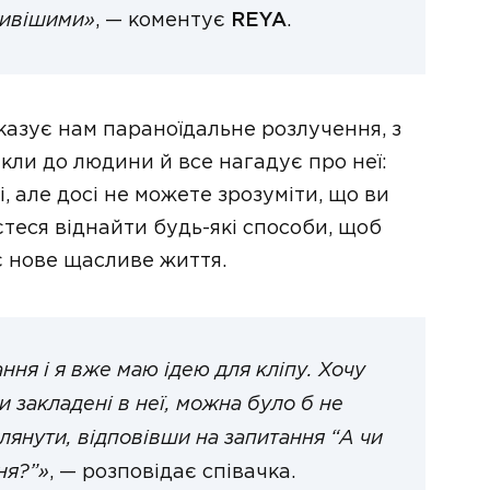
ливішими»
, — коментує
REYA
.
казує нам параноїдальне розлучення, з
кли до людини й все нагадує про неї:
лі, але досі не можете зрозуміти, що ви
теся віднайти будь-які способи, щоб
є нове щасливе життя.
ння і я вже маю ідею для кліпу. Хочу
и закладені в неї, можна було б не
глянути, відповівши на запитання “А чи
ня?”»
, — розповідає співачка.