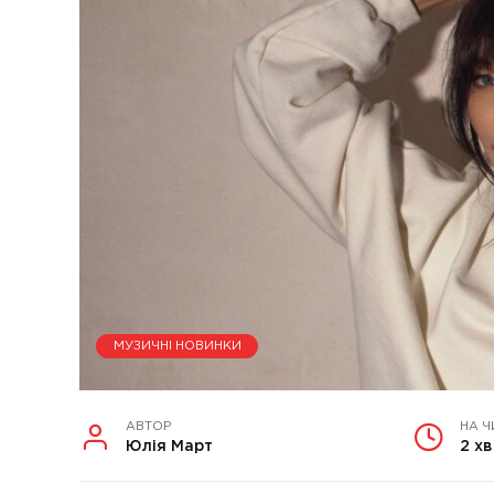
МУЗИЧНІ НОВИНКИ
АВТОР
НА Ч
Юлія Март
2 хв