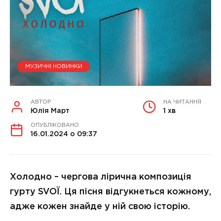
МУЗИЧНІ НОВИНКИ
АВТОР
НА ЧИТАННЯ
Юлія Март
1 хв
ОПУБЛІКОВАНО
16.01.2024 о 09:37
Холодно – чергова лірична композиція
гурту SVOÏ. Ця пісня відгукнеться кожному,
адже кожен знайде у ній свою історію.