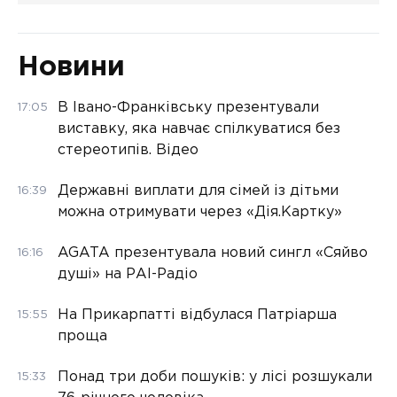
Новини
В Івано-Франківську презентували
17:05
виставку, яка навчає спілкуватися без
стереотипів. Відео
Державні виплати для сімей із дітьми
16:39
можна отримувати через «Дія.Картку»
AGATA презентувала новий сингл «Сяйво
16:16
душі» на РАІ-Радіо
На Прикарпатті відбулася Патріарша
15:55
проща
Понад три доби пошуків: у лісі розшукали
15:33