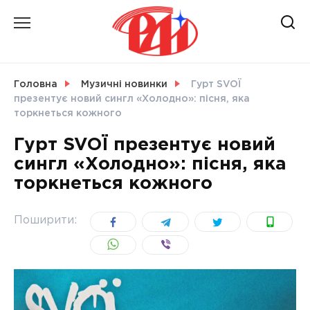
Skip
to
content
НОВИНИ
Головна
Музичні новинки
Гурт SVOÏ
презентує новий сингл «Холодно»: пісня, яка
СВІТ
торкнеться кожного
Гурт SVOÏ презентує новий
сингл «Холодно»: пісня, яка
торкнеться кожного
УКРАЇНА
Поширити: