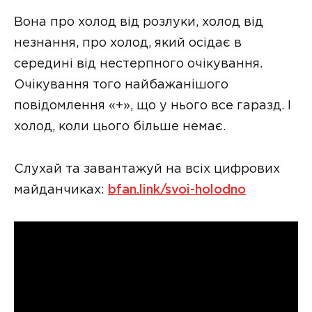
Вона про холод від розлуки, холод від
незнання, про холод, який осідає в
середині від нестерпного очікування.
Очікування того найбажанішого
повідомлення «+», що у нього все гаразд. І
холод, коли цього більше немає.
Слухай та завантажуй на всіх цифрових
майданчиках:
bfan.link/svoi-holodno