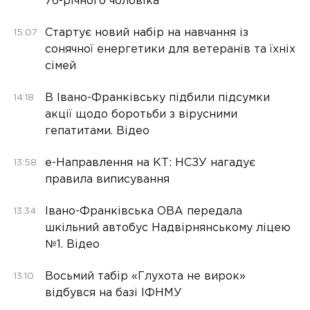
76-річного чоловіка
Стартує новий набір на навчання із
15:07
сонячної енергетики для ветеранів та їхніх
сімей
В Івано-Франківську підбили підсумки
14:18
акції щодо боротьби з вірусними
гепатитами. Відео
е-Направлення на КТ: НСЗУ нагадує
13:58
правила виписування
Івано-Франківська ОВА передала
13:34
шкільний автобус Надвірнянському ліцею
№1. Відео
Восьмий табір «Глухота не вирок»
13:10
відбувся на базі ІФНМУ