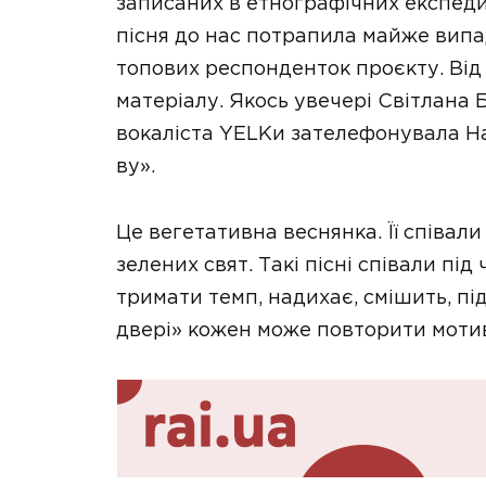
записаних в етнографічних експеди
пісня до нас потрапила майже випад
топових респонденток проєкту. Від 
матеріалу. Якось увечері Світлана 
вокаліста YELKи зателефонувала Нас
ву».
Це вегетативна веснянка. Її співали
зелених свят. Такі пісні співали пі
тримати темп, надихає, смішить, під
двері» кожен може повторити мотив. 