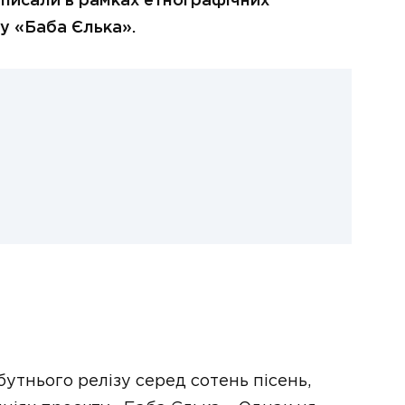
записали в рамках етнографічних
у «Баба Єлька».
утнього релізу серед сотень пісень,