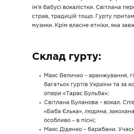
ім’я бабусі вокалістки. Світлана пер
страв, традицій тощо. Гурту притама
музики. Крім власне етніки, яка зав
Склад гурту:
Макс Величко – аранжування, гі
багатьох гуртів України та за к
опери «Тарас Бульба»;
Світлана Буланова – вокал. Сп
«Баба Єлька», людина, закохана 
особливо – в пісні;
Макс Діденко – барабани. Учасн