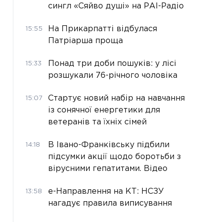
сингл «Сяйво душі» на РАІ-Радіо
На Прикарпатті відбулася
15:55
Патріарша проща
Понад три доби пошуків: у лісі
15:33
розшукали 76-річного чоловіка
Стартує новий набір на навчання
15:07
із сонячної енергетики для
ветеранів та їхніх сімей
В Івано-Франківську підбили
14:18
підсумки акції щодо боротьби з
вірусними гепатитами. Відео
е-Направлення на КТ: НСЗУ
13:58
нагадує правила виписування