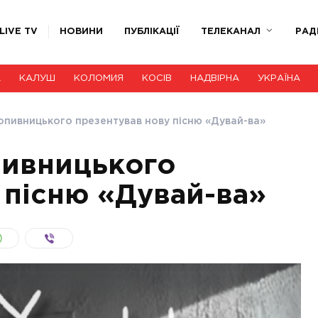
LIVE TV
НОВИНИ
ПУБЛІКАЦІЇ
ТЕЛЕКАНАЛ
РАД
А
КАЛУШ
КОЛОМИЯ
КОСІВ
НАДВІРНА
УКРАЇНА
ропивницького презентував нову пісню «Дувай-ва»
пивницького
 пісню «Дувай-ва»