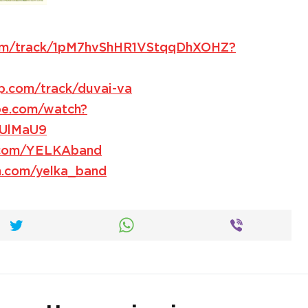
.com/track/1pM7hvShHR1VStqqDhXOHZ?
p.com/track/duvai-va
ube.com/watch?
QUlMaU9
.com/YELKAband
m.com/yelka_band