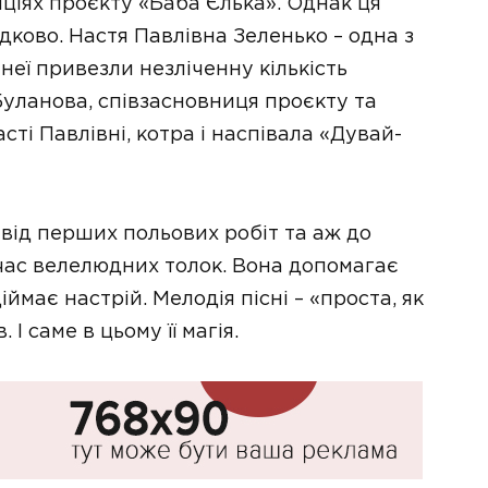
ціях проєкту «Баба Єлька». Однак ця
ково. Настя Павлівна Зеленько – одна з
неї привезли незліченну кількість
Буланова, співзасновниця проєкту та
ті Павлівні, котра і наспівала «Дувай-
 від перших польових робіт та аж до
д час велелюдних толок. Вона допомагає
іймає настрій. Мелодія пісні – «проста, як
І саме в цьому її магія.