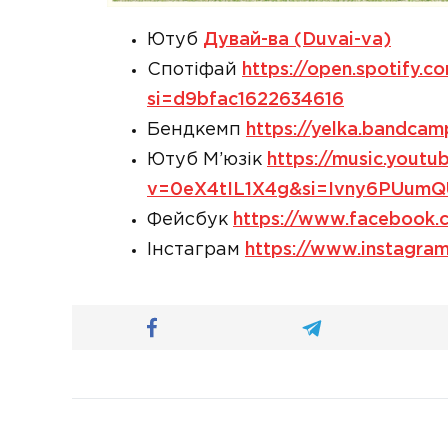
Ютуб
Дувай-ва (Duvai-va)
Спотіфай
https://open.spotify
si=d9bfac1622634616
Бендкемп
https://yelka.bandcam
Ютуб М’юзік
https://music.yout
v=0eX4tIL1X4g&si=Ivny6PUum
Фейсбук
https://www.facebook
Інстаграм
https://www.instagra