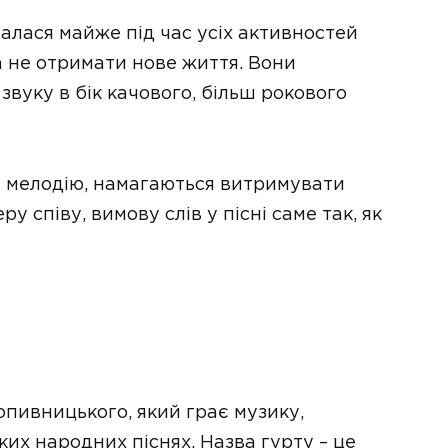
алася майже під час усіх активностей
а не отримати нове життя. Вони
звуку в бік качового, більш рокового
ну мелодію, намагаються витримувати
 співу, вимову слів у пісні саме так, як
опивницького, який грає музику,
их народних піснях. Назва гурту – це