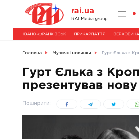
Skip
rai.ua
to
content
НОВИНИ
RAI Media group
ІВАНО-ФРАНКІВСЬК
ПРИКАРПАТТЯ
ВЕРХОВИН
СВІТ
Головна
Музичні новинки
Гурт Єлька з К
Гурт Єлька з Кро
презентував нову
УКРАЇНА
Поширити: