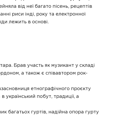
ейняла від неї багато пісень, рецептів
нні риси інді, року та електронної
жди лежить в основі.
тара. Брав участь як музикант у складі
ордоном, а також є співавтором рок-
івзасновниця етнографічного проєкту
в український побут, традиції, а
ик багатьох гуртів, надійна опора гурту