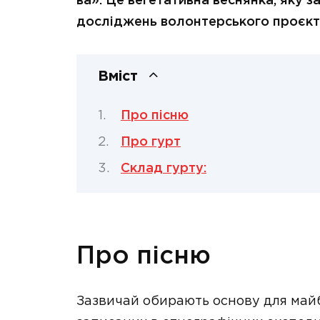
ва». Це вегетативна веснянка, яку 
досліджень волонтерського проєкт
Вміст
Про пісню
Про гурт
Склад гурту:
Про пісню
Зазвичай обирають основу для майб