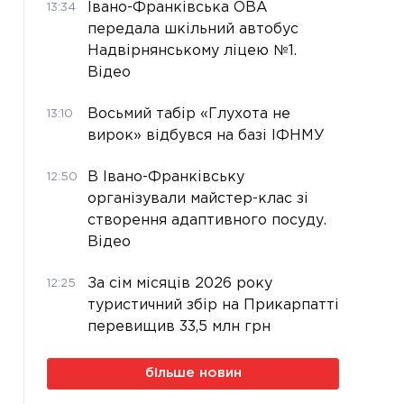
Івано-Франківська ОВА
13:34
передала шкільний автобус
Надвірнянському ліцею №1.
Відео
Восьмий табір «Глухота не
13:10
вирок» відбувся на базі ІФНМУ
В Івано-Франківську
12:50
організували майстер-клас зі
створення адаптивного посуду.
Відео
За сім місяців 2026 року
12:25
туристичний збір на Прикарпатті
перевищив 33,5 млн грн
більше новин