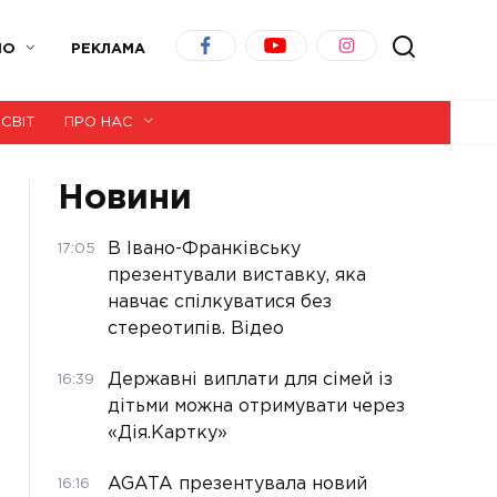
ІО
РЕКЛАМА
СВІТ
ПРО НАС
Новини
В Івано-Франківську
17:05
презентували виставку, яка
навчає спілкуватися без
стереотипів. Відео
Державні виплати для сімей із
16:39
дітьми можна отримувати через
«Дія.Картку»
AGATA презентувала новий
16:16