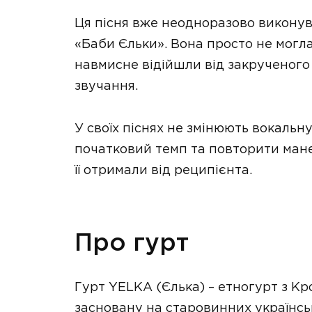
Ця пісня вже неодноразово виконув
«Баби Єльки». Вона просто не могл
навмисне відійшли від закрученого 
звучання.
У своїх піснях не змінюють вокаль
початковий темп та повторити манеру
її отримали від реципієнта.
Про гурт
Гурт YELKA (Єлька) – етногурт з Кр
засновану на старовинних українськ