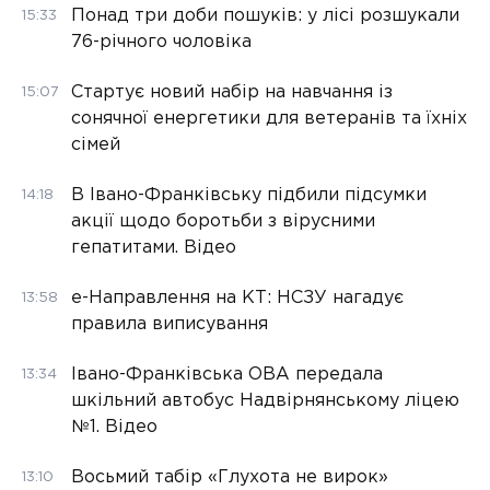
Понад три доби пошуків: у лісі розшукали
15:33
76-річного чоловіка
Стартує новий набір на навчання із
15:07
сонячної енергетики для ветеранів та їхніх
сімей
В Івано-Франківську підбили підсумки
14:18
акції щодо боротьби з вірусними
гепатитами. Відео
е-Направлення на КТ: НСЗУ нагадує
13:58
правила виписування
Івано-Франківська ОВА передала
13:34
шкільний автобус Надвірнянському ліцею
№1. Відео
Восьмий табір «Глухота не вирок»
13:10