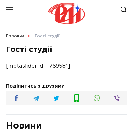
Skip
to
content
НОВИНИ
Головна
Гості студії
Гості студії
СВІТ
[metaslider id=”76958″]
УКРАЇНА
Поділитись з друзями
Новини