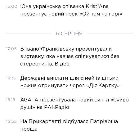
Юна українська співачка KristiAna
15:00
презентує новий трек «Ой там на горі»
6 СЕРПНЯ
В Івано-Франківську презентували
17:05
виставку, яка навчає спілкуватися без
стереотипів. Відео
Державні виплати для сімей із дітьми
16:39
можна отримувати через «Дія.Картку»
AGATA презентувала новий сингл «Сяйво
16:16
душі» на РАІ-Радіо
На Прикарпатті відбулася Патріарша
15:55
проща